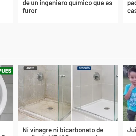
de un ingeniero químico que es
pad
furor
ca
Ni vinagre ni bicarbonato de
Jui