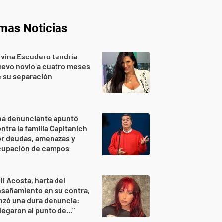
imas Noticias
lvina Escudero tendría
evo novio a cuatro meses
 su separación
na denunciante apuntó
ntra la familia Capitanich
or deudas, amenazas y
cupación de campos
li Acosta, harta del
sañamiento en su contra,
nzó una dura denuncia:
legaron al punto de..."