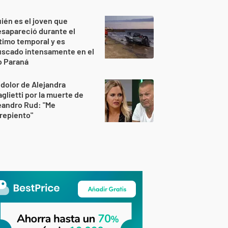
ién es el joven que
sapareció durante el
timo temporal y es
uscado intensamente en el
o Paraná
 dolor de Alejandra
glietti por la muerte de
eandro Rud: "Me
repiento"