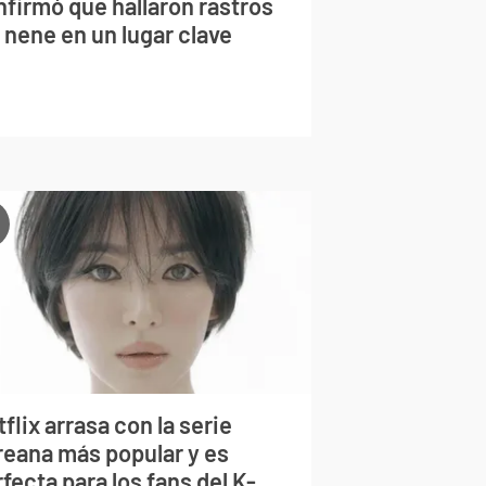
nfirmó que hallaron rastros
 nene en un lugar clave
flix arrasa con la serie
reana más popular y es
fecta para los fans del K-