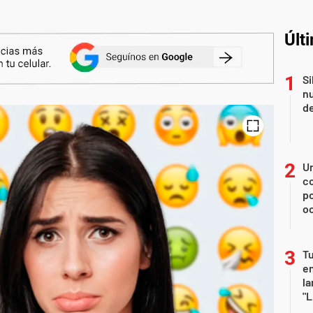
Últ
Si
nu
de
U
co
p
o
Tu
en
la
"L