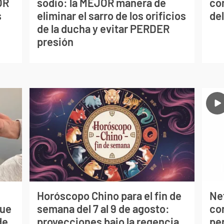
OR
sodio: la MEJOR manera de
co
s
eliminar el sarro de los orificios
del
de la ducha y evitar PERDER
presión
Horóscopo Chino para el fin de
Net
que
semana del 7 al 9 de agosto:
co
de
proyecciones bajo la regencia
per