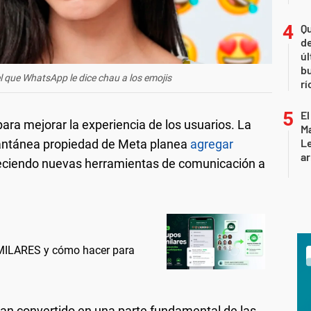
Qu
de
úl
b
el que WhatsApp le dice chau a los emojis
rí
El
ara mejorar la experiencia de los usuarios. La
Ma
L
tantánea propiedad de Meta planea
agregar
ar
reciendo nuevas herramientas de comunicación a
MILARES y cómo hacer para
han convertido en una parte fundamental de las