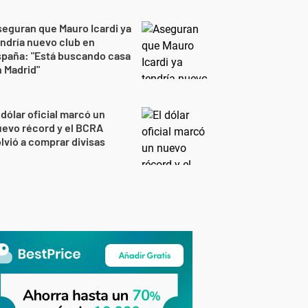
eguran que Mauro Icardi ya
ndría nuevo club en
spaña: "Está buscando casa
 Madrid"
 dólar oficial marcó un
evo récord y el BCRA
lvió a comprar divisas