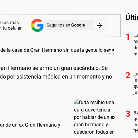
Últ
La
48
d
mi
Gran Hermano se armó un gran escándalo. Se
La
ido por asistencia médica en un momento y no
le
qu
j
Ap
qu
in
blar de un ex Gran Hermano y
"M