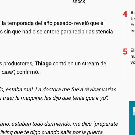
As
te
e la temporada del año pasado- reveló que él
E
en
s sin que nadie se entere para recibir asistencia
El
nu
vo
os productores,
Thiago
contó en un stream del
a casa”
, confirmó.
do, estaba mal. La doctora me fue a revisar varias
raer la maquina, les dijo que tenía que ir yo”,
rio, estaban todo durmiendo, me dice ´preparate
living que te digo cuando salis por la puerta