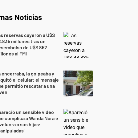
imas Noticias
s reservas cayeron a U$S
.835 millones tras un
esembolso de U$S 852
llones al FMI
 encerraba, la golpeaba y
 quitó el celular: el mensaje
e permitió rescatar a una
oven
areció un sensible video
e complica a Wanda Nara e
volucra a sus hijas:
anipuladas"