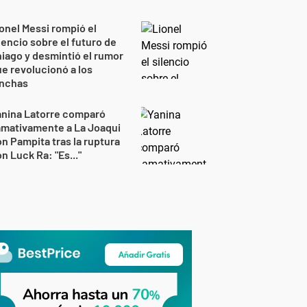
onel Messi rompió el
lencio sobre el futuro de
iago y desmintió el rumor
e revolucionó a los
inchas
anina Latorre comparó
amativamente a La Joaqui
n Pampita tras la ruptura
n Luck Ra: "Es..."