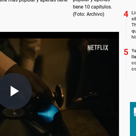
Li
si
Th
qu
h
Y
ll
co
co