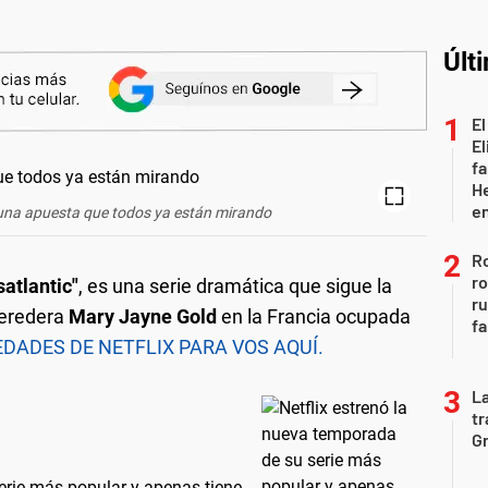
Últ
El
El
fa
He
e
: una apuesta que todos ya están mirando
Ro
ro
satlantic"
, es una serie dramática que sigue la
r
 heredera
Mary Jayne Gold
en la Francia ocupada
fa
ADES DE NETFLIX PARA VOS AQUÍ.
La
tr
Gr
erie más popular y apenas tiene