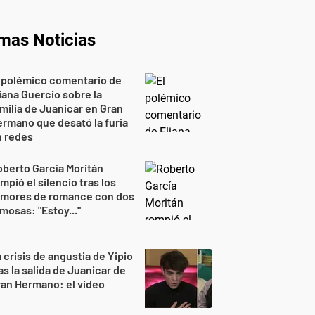
imas Noticias
 polémico comentario de
iana Guercio sobre la
milia de Juanicar en Gran
rmano que desató la furia
n redes
berto García Moritán
mpió el silencio tras los
umores de romance con dos
mosas: "Estoy..."
 crisis de angustia de Yipio
as la salida de Juanicar de
an Hermano: el video