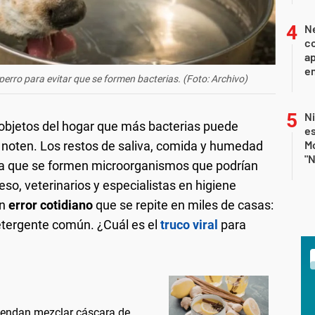
Ne
co
ap
en
 perro para evitar que se formen bacterias. (Foto: Archivo)
N
 objetos del hogar que más bacterias puede
e
Mo
noten. Los restos de saliva, comida y humedad
"N
ra que se formen microorganismos que podrían
 eso, veterinarios y especialistas en higiene
n
error cotidiano
que se repite en miles de casas:
etergente común. ¿Cuál es el
truco viral
para
miendan mezclar cáscara de