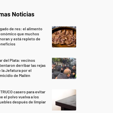
imas Noticias
gado de res: el alimento
conómico que muchos
noran y está repleto de
eneficios
r del Plata: vecinos
tentaron derribar las rejas
 la Jefatura por el
micidio de Mailén
 TRUCO casero para evitar
e el polvo vuelva a los
ebles después de limpiar