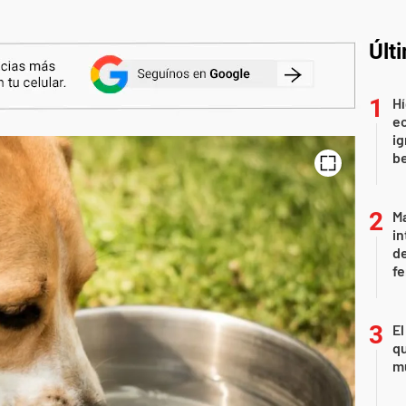
Últ
Hí
e
ig
b
Ma
in
de
fe
El
qu
mu