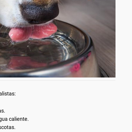
listas:
as.
gua caliente.
scotas.