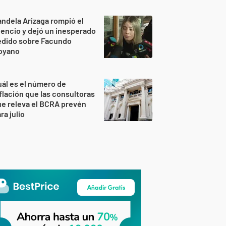
ndela Arizaga rompió el
lencio y dejó un inesperado
edido sobre Facundo
oyano
ál es el número de
flación que las consultoras
e releva el BCRA prevén
ra julio