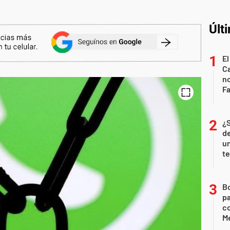
Últ
El
Ca
n
Fa
¿
de
u
te
B
pa
c
Me