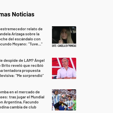
imas Noticias
 estremecedor relato de
ndela Arizaga sobre la
oche del escándalo con
cundo Moyano: "Tuve..."
Se despide de LAM? Ángel
 Brito reveló que recibió
na tentadora propuesta
levisiva: "Me sorprendió"
omba en el mercado de
ses: tras jugar el Mundial
on Argentina, Facundo
dina cambia de club