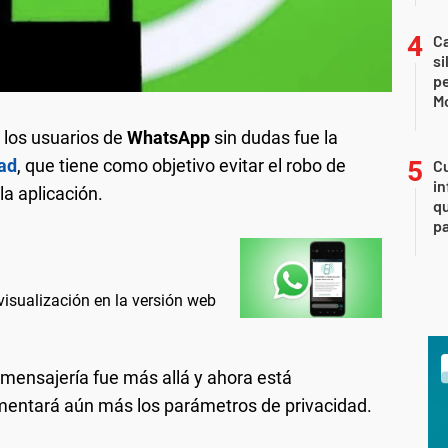
Ca
si
p
M
 los usuarios de
WhatsApp
sin dudas fue la
dad
, que tiene como objetivo evitar el robo de
Cu
in
a aplicación.
qu
pa
isualización en la versión web
 mensajería fue más allá y ahora está
entará aún más los parámetros de privacidad.