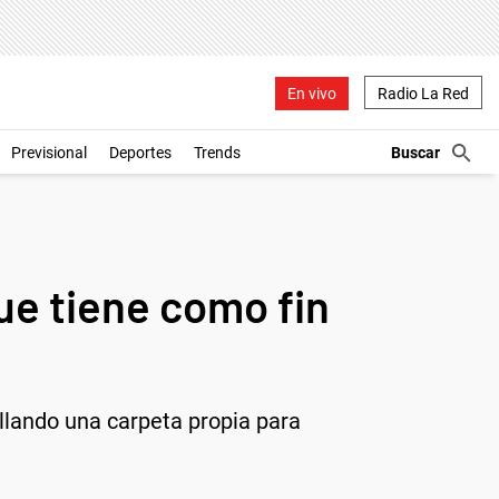
En vivo
Radio La Red
Previsional
Deportes
Trends
ue tiene como fin
lando una carpeta propia para