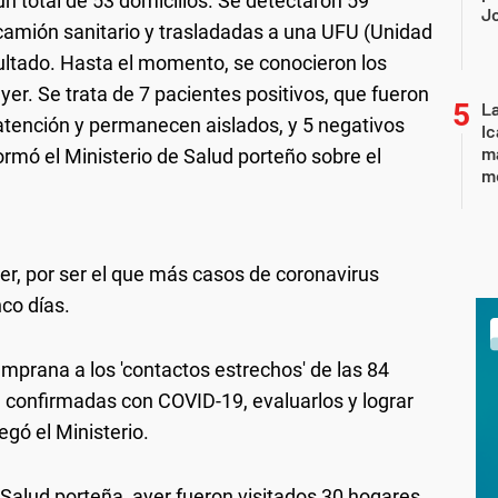
un total de 53 domicilios. Se detectaron 59
J
camión sanitario y trasladadas a una UFU (Unidad
sultado. Hasta el momento, se conocieron los
yer. Se trata de 7 pacientes positivos, que fueron
La
tención y permanecen aislados, y 5 negativos
Ic
ma
ormó el Ministerio de Salud porteño sobre el
m
r, por ser el que más casos de coronavirus
nco días.
temprana a los 'contactos estrechos' de las 84
confirmadas con COVID-19, evaluarlos y lograr
egó el Ministerio.
Salud porteña, ayer fueron visitados 30 hogares