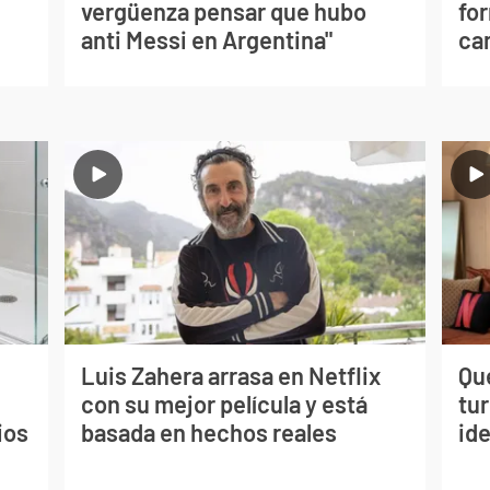
vergüenza pensar que hubo
for
anti Messi en Argentina"
can
Luis Zahera arrasa en Netflix
Qué
con su mejor película y está
tu
ios
basada en hechos reales
ide