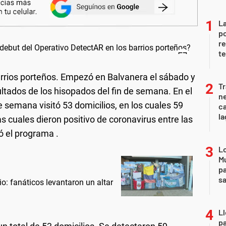
La
po
re
te
barrios porteños. Empezó en Balvanera el sábado y
Tr
ltados de los hisopados del fin de semana. En el
ne
e semana visitó 53 domicilios, en los cuales 59
ca
la
s cuales dieron positivo de coronavirus entre las
 el programa .
Lo
Mu
pa
sa
: fanáticos levantaron un altar
Ll
pa