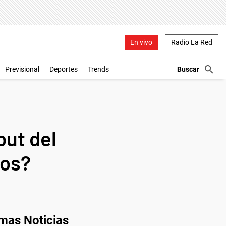
En vivo
Radio La Red
Previsional
Deportes
Trends
but del
ños?
imas Noticias