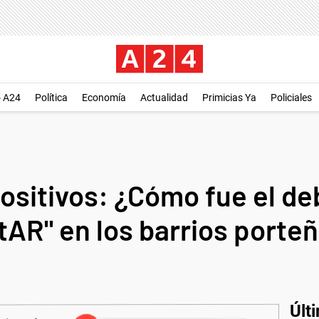
o A24
Política
Economía
Actualidad
Primicias Ya
Policiales
ositivos: ¿Cómo fue el de
tAR" en los barrios porte
Últ