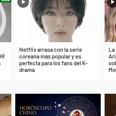
Netflix arrasa con la serie
La
OR
coreana más popular y es
Ari
s
perfecta para los fans del K-
so
drama
Mo