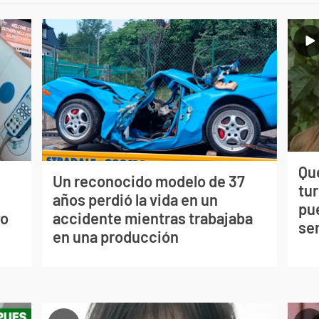
Qué
Un reconocido modelo de 37
tu
s
años perdió la vida en un
pu
vo
accidente mientras trabajaba
se
en una producción