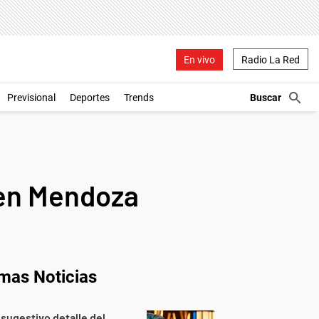
En vivo
Radio La Red
Previsional
Deportes
Trends
 en Mendoza
imas Noticias
 sugestivo detalle del