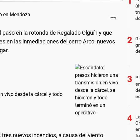
úl
tr
J
el paso en la rotonda de Regalado Olguín y que
Gr
s en las inmediaciones del cerro Arco, nuevos
gr
gar.
d
Pi
en
de
en vivo desde la cárcel y todo
ec
La
Ch
en
tres nuevos incendios, a causa del viento
f