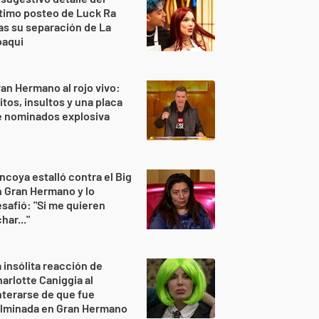
timo posteo de Luck Ra
as su separación de La
oaqui
an Hermano al rojo vivo:
itos, insultos y una placa
e nominados explosiva
ncoya estalló contra el Big
 Gran Hermano y lo
safió: "Si me quieren
har..."
 insólita reacción de
arlotte Caniggia al
terarse de que fue
ulminada en Gran Hermano