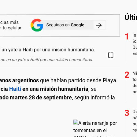
Últ
In
¡c
Du
E
on en un yate a Haití por una misión humanitaria.
Ni
fo
anos argentinos
que habían partido desde Playa
de
acia
Haití
en una misión humanitaria
, se
p
sado martes 28 de septiembre
, según informó la
De
cá
pu
re