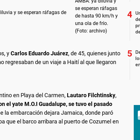
iluvia y se esperan ráfagas de
Un
de
pr
d
De
os, y
Carlos Eduardo Juárez
, de 45, quienes junto
lo
 regresaban de un viaje a Haití al que llegaron
e
entino en Playa del Carmen,
Lautaro Filchtinsky
,
on el yate M.O.I Guadalupe, se tuvo el pasado
ue la embarcación dejara Jamaica, donde paró
a que el barco arribara al puerto de Cozumel en