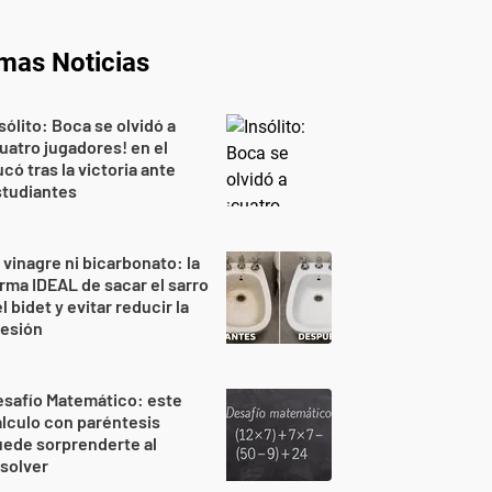
imas Noticias
sólito: Boca se olvidó a
uatro jugadores! en el
có tras la victoria ante
studiantes
 vinagre ni bicarbonato: la
rma IDEAL de sacar el sarro
l bidet y evitar reducir la
resión
safío Matemático: este
lculo con paréntesis
ede sorprenderte al
solver