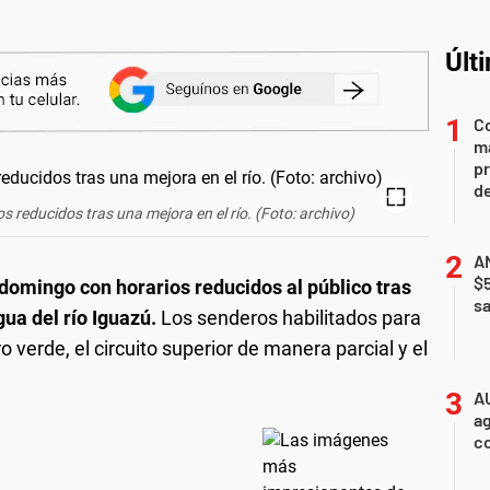
Últ
Co
ma
pr
de
s reducidos tras una mejora en el río. (Foto: archivo)
AN
$
domingo con horarios reducidos al público tras
sa
ua del río Iguazú.
Los senderos habilitados para
o verde, el circuito superior de manera parcial y el
A
ag
c