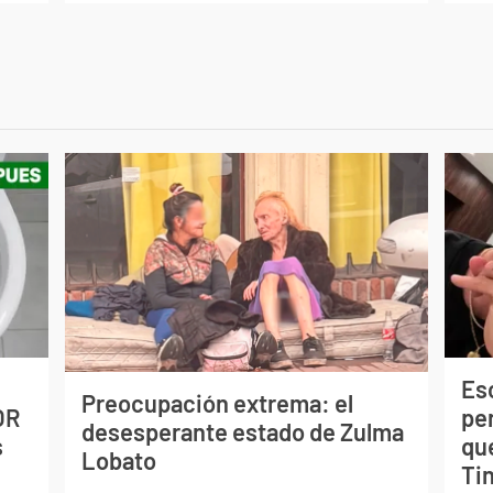
Esc
Preocupación extrema: el
OR
pe
desesperante estado de Zulma
s
qu
Lobato
Tin