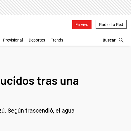
En vivo
Radio La Red
Previsional
Deportes
Trends
ducidos tras una
zú. Según trascendió, el agua