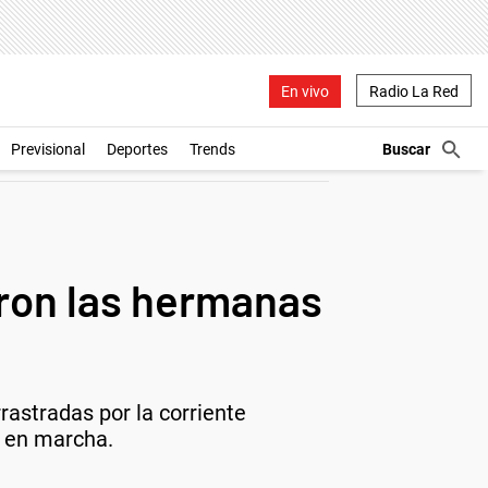
En vivo
Radio La Red
Previsional
Deportes
Trends
eron las hermanas
rastradas por la corriente
e en marcha.