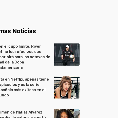
imas Noticias
n el cupo límite, River
fine los refuerzos que
scribirá para los octavos de
nal de la Copa
udamericana
tá en Netflix, apenas tiene
episodios y es la serie
pañola más exitosa en el
undo
imen de Matías Álvarez
ardia: la autopsia aportó