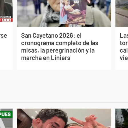
rse
San Cayetano 2026: el
La
cronograma completo de las
to
misas, la peregrinación y la
cal
marcha en Liniers
vi