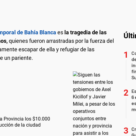
mporal de Bahía Blanca
es
la tragedia de las
Últ
ños,
quienes fueron arrastradas por la fuerza del
amente escapar de ella y refugiar de las
Co
e un pariente.
de
in
fi
S
Es
6 
es
m
 a Provincia los $10.000
ucción de la ciudad
Cr
Gu