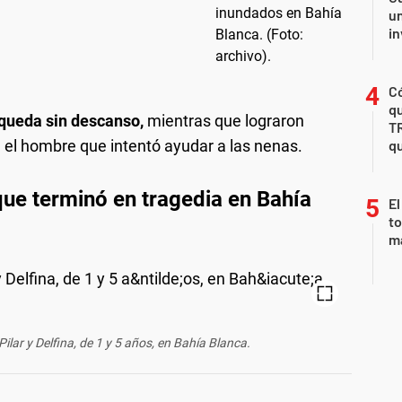
un
in
Có
qu
squeda sin descanso,
mientras que lograron
T
, el hombre que intentó ayudar a las nenas.
qu
 que terminó en tragedia en Bahía
El
to
m
ilar y Delfina, de 1 y 5 años, en Bahía Blanca.