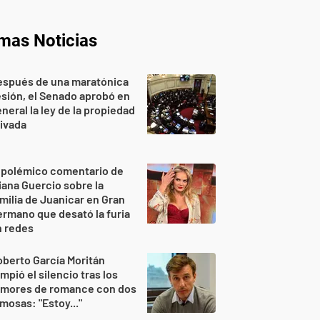
imas Noticias
espués de una maratónica
sión, el Senado aprobó en
neral la ley de la propiedad
ivada
 polémico comentario de
iana Guercio sobre la
milia de Juanicar en Gran
rmano que desató la furia
n redes
berto García Moritán
mpió el silencio tras los
umores de romance con dos
mosas: "Estoy..."