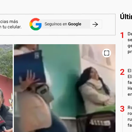
Últ
D
se
ge
pr
El
El
fa
He
e
Ro
ro
r
fa