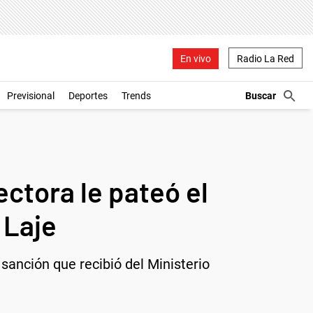
En vivo
Radio La Red
Previsional
Deportes
Trends
ectora le pateó el
 Laje
 sanción que recibió del Ministerio