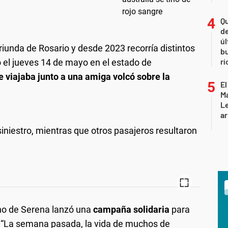
Qu
de
úl
riunda de Rosario y desde 2023 recorría distintos
b
rí
ó el jueves 14 de mayo en el estado de
e viajaba junto a una amiga volcó sobre la
El
Ma
L
ar
 siniestro, mientras que otros pasajeros resultaron
.
rno de Serena lanzó una
campaña solidaria
para
 “La semana pasada, la vida de muchos de