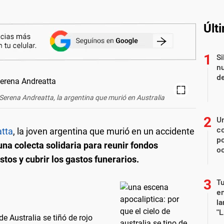
Últ
Si
nu
de
 Serena Andreatta, la argentina que murió en Australia
U
co
atta
, la joven argentina que murió en un accidente
p
a colecta solidaria para reunir fondos
o
stos y cubrir los gastos funerarios.
Tu
en
la
"L
de Australia se tiñó de rojo