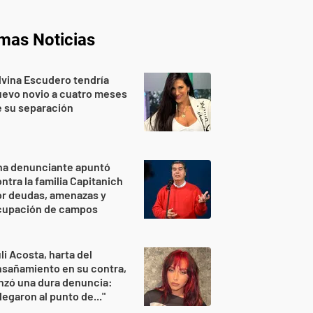
imas Noticias
lvina Escudero tendría
evo novio a cuatro meses
 su separación
na denunciante apuntó
ntra la familia Capitanich
or deudas, amenazas y
cupación de campos
li Acosta, harta del
sañamiento en su contra,
nzó una dura denuncia:
legaron al punto de..."