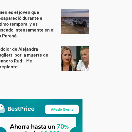
ién es el joven que
sapareció durante el
timo temporal y es
uscado intensamente en el
o Paraná
 dolor de Alejandra
glietti por la muerte de
eandro Rud: "Me
repiento"