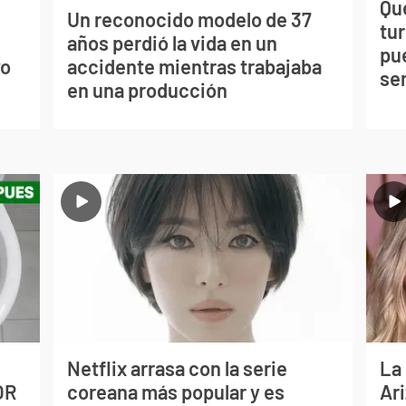
Qué
Un reconocido modelo de 37
tu
s
años perdió la vida en un
pu
vo
accidente mientras trabajaba
se
en una producción
Netflix arrasa con la serie
La
OR
coreana más popular y es
Ari