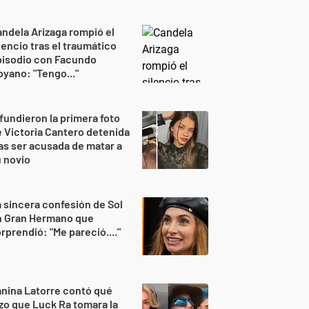
ndela Arizaga rompió el
lencio tras el traumático
pisodio con Facundo
yano: "Tengo..."
fundieron la primera foto
 Victoria Cantero detenida
as ser acusada de matar a
 novio
 sincera confesión de Sol
n Gran Hermano que
rprendió: "Me pareció...."
nina Latorre contó qué
zo que Luck Ra tomara la