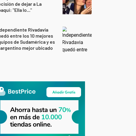
cisión de dejar a La
aqui: "Ella lo..."
dependiente Rivadavia
edó entre los 10 mejores
uipos de Sudamérica y es
 argentino mejor ubicado