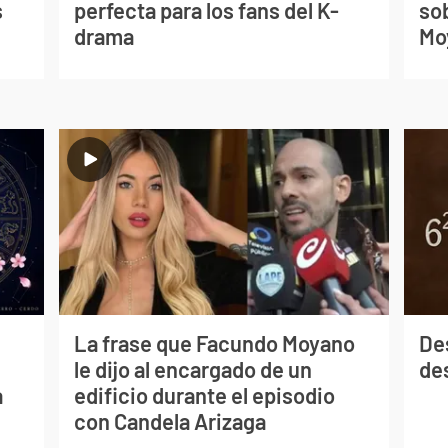
s
perfecta para los fans del K-
so
drama
Mo
La frase que Facundo Moyano
De
le dijo al encargado de un
des
a
edificio durante el episodio
con Candela Arizaga