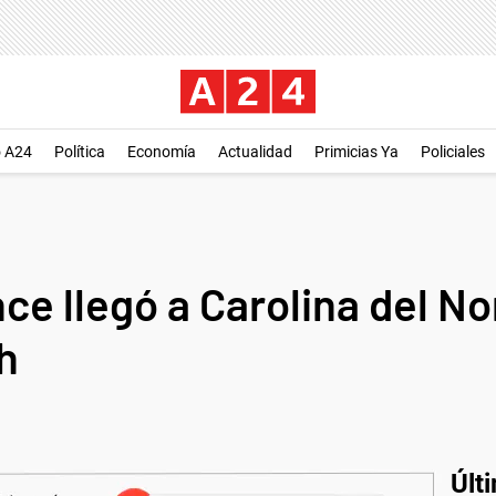
o A24
Política
Economía
Actualidad
Primicias Ya
Policiales
ce llegó a Carolina del No
h
Últ