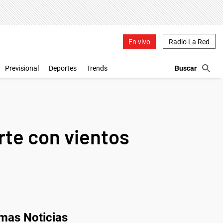
En vivo
Radio La Red
Previsional
Deportes
Trends
rte con vientos
imas Noticias