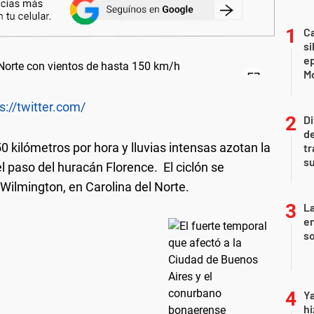
Ca
si
e
Mo
s://twitter.com/
Di
de
0 kilómetros por hora y lluvias intensas azotan la
tr
su
l paso del huracán Florence. El ciclón se
Wilmington, en Carolina del Norte.
La
e
so
Ya
hi