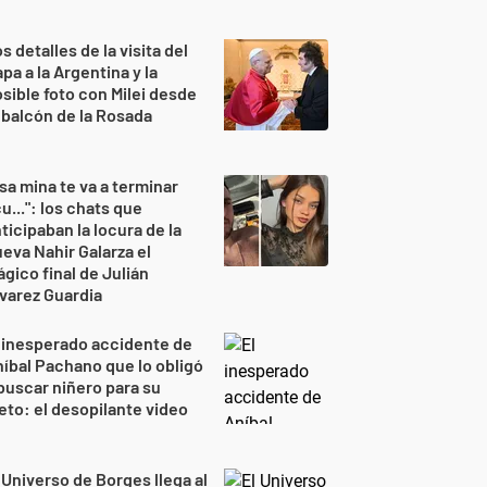
s detalles de la visita del
pa a la Argentina y la
sible foto con Milei desde
 balcón de la Rosada
sa mina te va a terminar
u...": los chats que
ticipaban la locura de la
eva Nahir Galarza el
ágico final de Julián
varez Guardia
 inesperado accidente de
íbal Pachano que lo obligó
buscar niñero para su
eto: el desopilante video
 Universo de Borges llega al