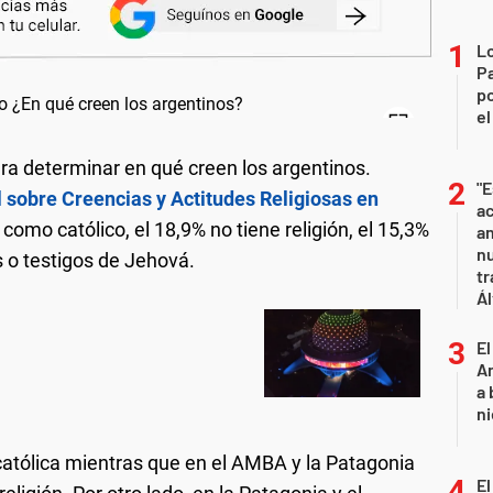
Lo
Pa
po
el
ara determinar en qué creen los argentinos.
"E
sobre Creencias y Actitudes Religiosas en
ac
e como católico, el 18,9% no tiene religión, el 15,3%
an
nu
 o testigos de Jehová.
tr
Ál
El
An
a 
ni
 católica mientras que en el AMBA y la Patagonia
El