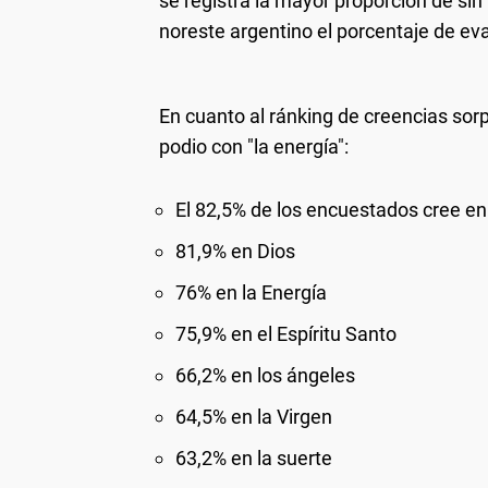
se registra la mayor proporción de sin r
noreste argentino el porcentaje de eva
En cuanto al ránking de creencias so
podio con "la energía":
El 82,5% de los encuestados cree e
81,9% en Dios
️76% en la Energía
75,9% en el Espíritu Santo
66,2% en los ángeles
64,5% en la Virgen
63,2% en la suerte