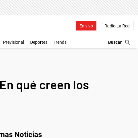
En vivo
Radio La Red
Previsional
Deportes
Trends
 ¿En qué creen los
imas Noticias