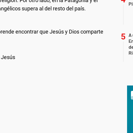
eligión. Por otro lado, en la Patagonia y el
Pl
ngélicos supera al del resto del país.
rprende encontrar que Jesús y Dios comparte
A 
En
de
R
n Jesús