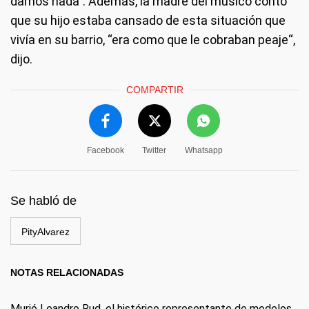
darnos nada". Además, la madre del músico contó
que su hijo estaba cansado de esta situación que
vivía en su barrio, “era como que le cobraban peaje“,
dijo.
COMPARTIR
Facebook
Twitter
Whatsapp
Se habló de
PityAlvarez
NOTAS RELACIONADAS
Murió Leandro Rud, el histórico representante de modelos,