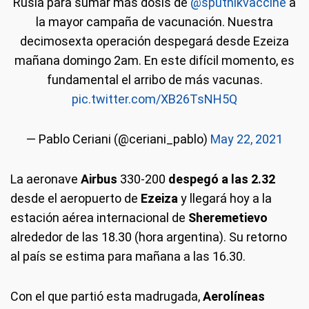
Rusia para sumar más dosis de
@sputnikvaccine
a
la mayor campaña de vacunación. Nuestra
decimosexta operación despegará desde Ezeiza
mañana domingo 2am. En este difícil momento, es
fundamental el arribo de más vacunas.
pic.twitter.com/XB26TsNH5Q
— Pablo Ceriani (@ceriani_pablo)
May 22, 2021
La aeronave
Airbus
330-200
despegó a las 2.32
desde el aeropuerto de
Ezeiza
y llegará hoy a la
estación aérea internacional de
Sheremetievo
alrededor de las 18.30 (hora argentina). Su retorno
al país se estima para mañana a las 16.30.
Con el que partió esta madrugada,
Aerolíneas