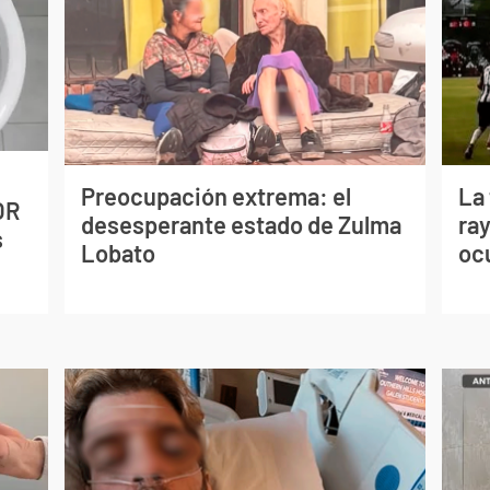
Preocupación extrema: el
La
OR
desesperante estado de Zulma
ray
s
Lobato
oc