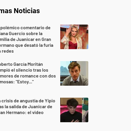
imas Noticias
 polémico comentario de
iana Guercio sobre la
milia de Juanicar en Gran
rmano que desató la furia
n redes
berto García Moritán
mpió el silencio tras los
umores de romance con dos
mosas: "Estoy..."
 crisis de angustia de Yipio
as la salida de Juanicar de
an Hermano: el video