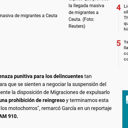
Li
si
 masiva de migrantes a Ceuta
Th
qu
h
Y
ll
co
co
naza punitiva para los delincuentes
tan
ra que se sienten a negociar la suspensión del
ente la disposición de Migraciones de expulsarlo
 una prohibición de reingreso
y terminamos esta
los motochorros", remarcó García en un reportaje
 AM 910.