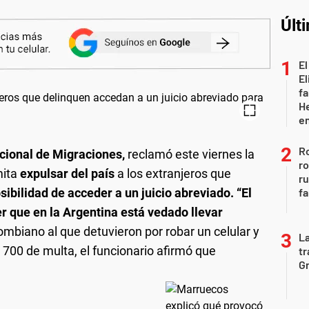
Últ
El
El
fa
He
e
Ro
acional de Migraciones,
reclamó este viernes la
ro
mita
expulsar del país
a los extranjeros que
r
sibilidad de acceder a un juicio abreviado.
“El
fa
r que en la Argentina está vedado llevar
lombiano al que detuvieron por robar un celular y
La
$ 700 de multa, el funcionario afirmó que
tr
Gr