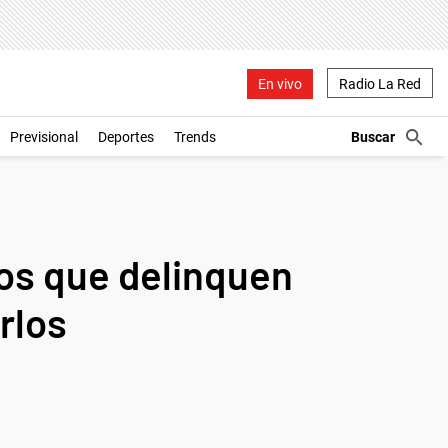
En vivo
Radio La Red
Previsional
Deportes
Trends
ros que delinquen
rlos