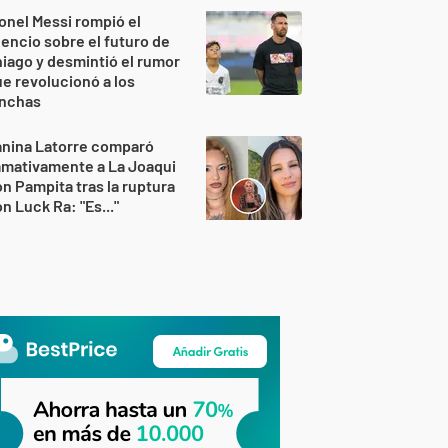
onel Messi rompió el
lencio sobre el futuro de
iago y desmintió el rumor
e revolucionó a los
inchas
anina Latorre comparó
amativamente a La Joaqui
n Pampita tras la ruptura
n Luck Ra: "Es..."