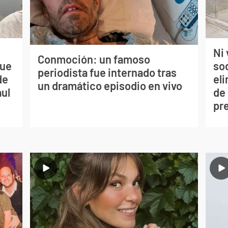
Ni 
Conmoción: un famoso
que
so
periodista fue internado tras
de
eli
un dramático episodio en vivo
aul
de
pr