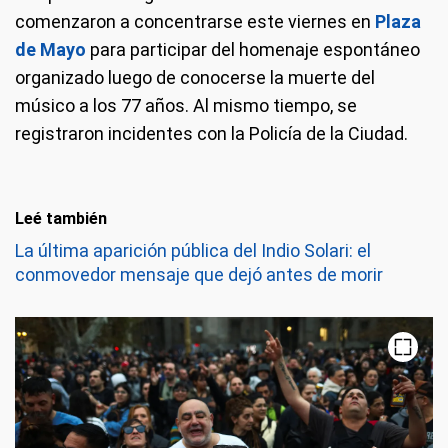
comenzaron a concentrarse este viernes en
Plaza
de Mayo
para participar del homenaje espontáneo
organizado luego de conocerse la muerte del
músico a los 77 años. Al mismo tiempo, se
registraron incidentes con la Policía de la Ciudad.
Leé también
La última aparición pública del Indio Solari: el
Los fanáticos se reúnen en Plaza de Mayo para participar de la
conmovedor mensaje que dejó antes de morir
despedida convocada en homenaje al histórico referente del rock
nacional. (Foto: Reuters)