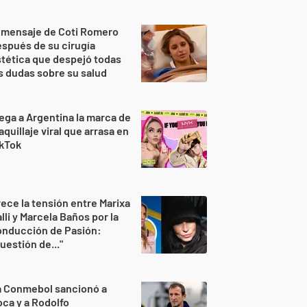
 mensaje de Coti Romero
spués de su cirugía
tética que despejó todas
s dudas sobre su salud
ega a Argentina la marca de
quillaje viral que arrasa en
ikTok
ece la tensión entre Marixa
lli y Marcela Baños por la
onducción de Pasión:
uestión de..."
a Conmebol sancionó a
ca y a Rodolfo