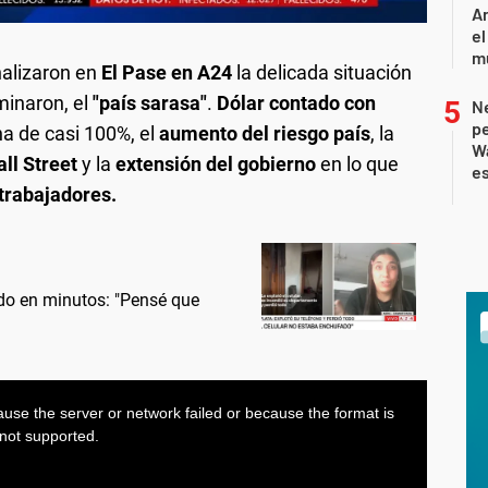
Ar
el
m
alizaron en
El Pase en A24
la delicada situación
inaron, el
"país sarasa"
.
Dólar contado con
Ne
pe
a de casi 100%, el
aumento del riesgo país
, la
W
all Street
y la
extensión del gobierno
en lo que
e
 trabajadores.
odo en minutos: "Pensé que