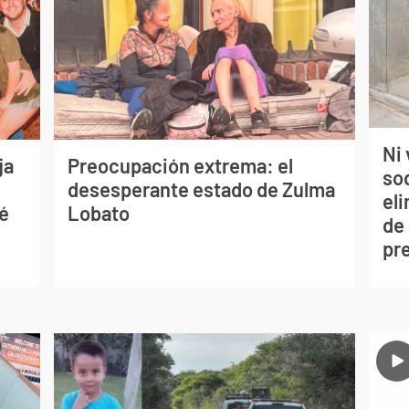
Ni 
ja
Preocupación extrema: el
so
desesperante estado de Zulma
eli
sé
Lobato
de
pr