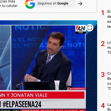
El
de
es
la
Ll
ma
T
Cr
Ba
c
"C
L
Bo