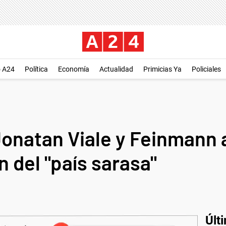
o A24
Política
Economía
Actualidad
Primicias Ya
Policiales
Jonatan Viale y Feinmann a
n del "país sarasa"
Últ