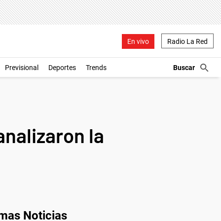
En vivo
Radio La Red
Previsional
Deportes
Trends
nalizaron la
imas Noticias