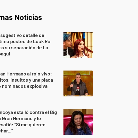
imas Noticias
 sugestivo detalle del
timo posteo de Luck Ra
as su separación de La
oaqui
an Hermano al rojo vivo:
itos, insultos y una placa
e nominados explosiva
ncoya estalló contra el Big
 Gran Hermano y lo
safió: "Si me quieren
har..."