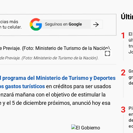
Últ
El
úl
tr
J
e Previaje. (Foto: Ministerio de Turismo de la Nación).
Gr
gr
el programa del Ministerio de Turismo y Deportes
d
s gastos turísticos
en créditos para ser usados
nzará mañana con el objetivo de estimular la
e y el 5 de diciembre próximos, anunció hoy esa
Pi
en
de
ec