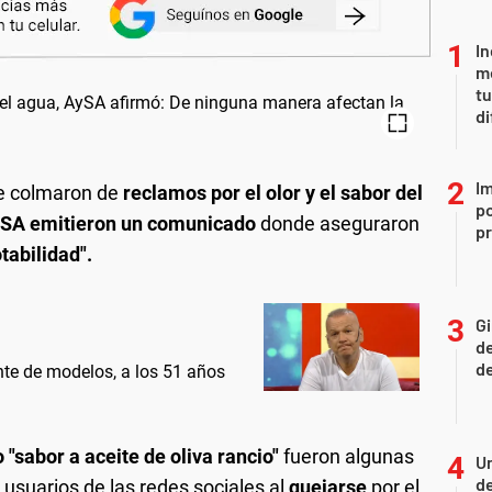
In
me
t
di
Im
e colmaron de
reclamos por el olor y el sabor del
po
SA emitieron un comunicado
donde aseguraron
p
tabilidad".
Gi
de
de
nte de modelos, a los 51 años
 "sabor a aceite de oliva rancio"
fueron algunas
Un
de
s usuarios de las redes sociales al
quejarse
por el