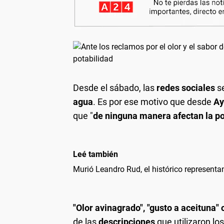
Desde el sábado, las
redes sociales
s
agua
. Es por ese motivo que desde
Ay
que "
de ninguna manera afectan la po
Leé también
Murió Leandro Rud, el histórico representa
"Olor avinagrado", "gusto a aceituna" o
de las
descripciones
que utilizaron lo