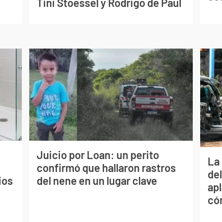
Tini Stoessel y Rodrigo de Paul
Juicio por Loan: un perito
La 
confirmó que hallaron rastros
de
ios
del nene en un lugar clave
apl
có