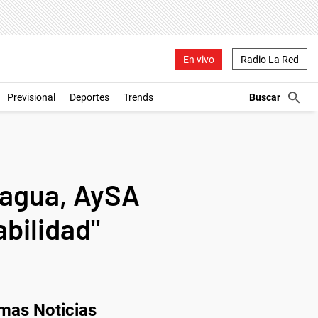
En vivo
Radio La Red
Previsional
Deportes
Trends
l agua, AySA
bilidad"
imas Noticias