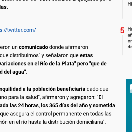
Mi
las.
Mu
s://twitter.com/
añ
e
d
ieron un
comunicado
donde afirmaron
 que distribuimos" y señalaron que
estas
ariaciones en el Río de la Plata" pero "que de
d del agua".
nquilidad a la población beneficiaria
dado que
uno para la salud", afirmaron y agregaron: "
El
a las 24 horas, los 365 días del año y sometida
o que asegura el control permanente en todas las
n en el río hasta la distribución domiciliaria".