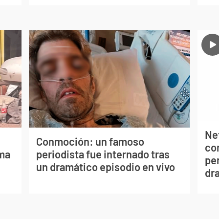
Net
Conmoción: un famoso
co
lma
periodista fue internado tras
per
un dramático episodio en vivo
dr