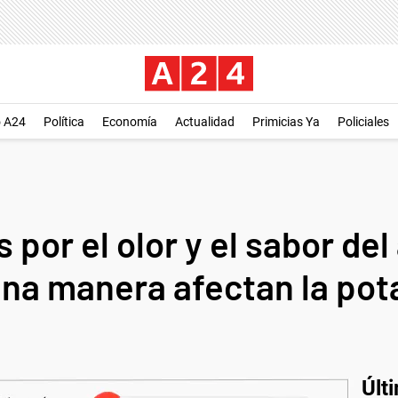
o A24
Política
Economía
Actualidad
Primicias Ya
Policiales
 por el olor y el sabor de
una manera afectan la pota
Últ