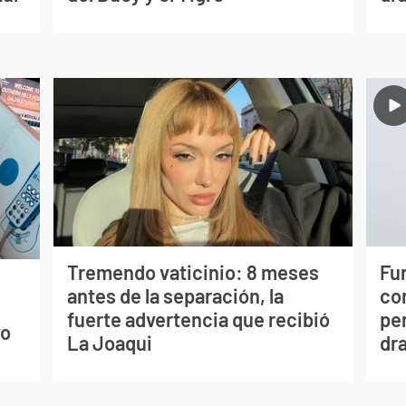
Tremendo vaticinio: 8 meses
Fur
antes de la separación, la
co
s
fuerte advertencia que recibió
per
vo
La Joaqui
dr