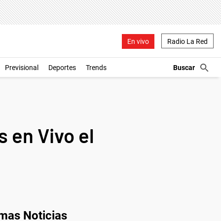
En vivo
Radio La Red
Previsional
Deportes
Trends
 en Vivo el
imas Noticias