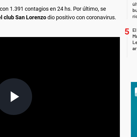
úl
con 1.391 contagios en 24 hs. Por último, se
b
rí
el club San Lorenzo
dio positivo con coronavirus.
El
Ma
L
ar