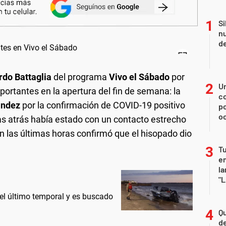
Si
nu
de
rdo Battaglia
del programa
Vivo el Sábado
por
U
portantes en la apertura del fin de semana: la
co
ández
por la confirmación de COVID-19 positivo
p
o
ías atrás había estado con un contacto estrecho
en las últimas horas confirmó que el hisopado dio
Tu
en
la
"L
 el último temporal y es buscado
Qu
de