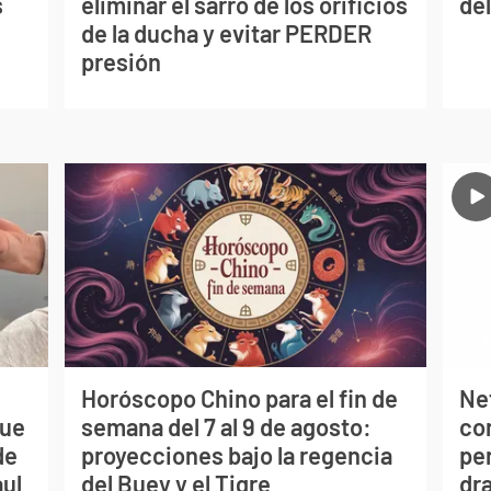
s
eliminar el sarro de los orificios
del
de la ducha y evitar PERDER
presión
Horóscopo Chino para el fin de
Net
que
semana del 7 al 9 de agosto:
co
de
proyecciones bajo la regencia
per
aul
del Buey y el Tigre
dr