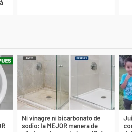
ná
Ni vinagre ni bicarbonato de
Jui
OR
sodio: la MEJOR manera de
co