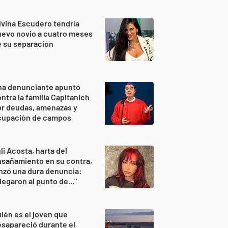
lvina Escudero tendría
evo novio a cuatro meses
 su separación
na denunciante apuntó
ntra la familia Capitanich
or deudas, amenazas y
cupación de campos
li Acosta, harta del
sañamiento en su contra,
nzó una dura denuncia:
legaron al punto de..."
ién es el joven que
sapareció durante el