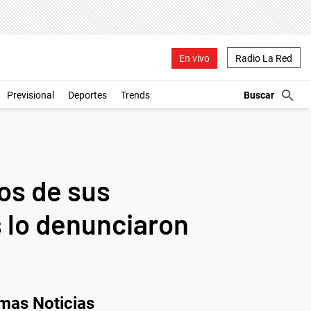
En vivo
Radio La Red
Previsional
Deportes
Trends
os de sus
 lo denunciaron
imas Noticias