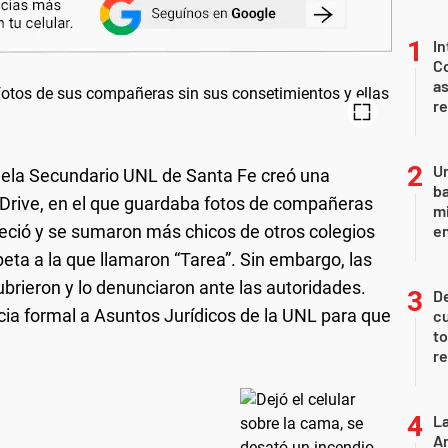
In
Co
as
r
Un
uela Secundario UNL de Santa Fe creó una
ba
 Drive, en el que guardaba fotos de compañeras
mi
creció y se sumaron más chicos de otros colegios
en
ta a la que llamaron “Tarea”. Sin embargo, las
ubrieron y lo denunciaron ante las autoridades.
De
ia formal a Asuntos Jurídicos de la UNL para que
cu
to
re
La
An