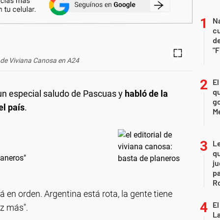
Na
c
de
"
al de Viviana Canosa en A24
El
qu
un especial saludo de Pascuas y
habló de la
go
el país
.
M
L
qu
laneros"
ju
pa
R
á en orden. Argentina está rota, la gente tiene
El
z más".
La