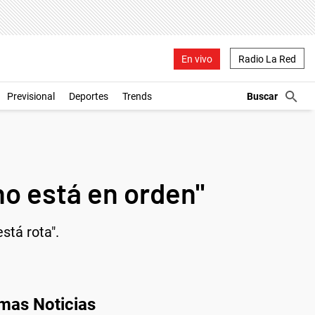
En vivo
Radio La Red
Previsional
Deportes
Trends
no está en orden"
stá rota".
imas Noticias