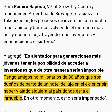
Para
Ramiro Raposo
, VP of Growth y Country
manager en Argentina de Bitwage, “gracias a la
tokenización, los procesos de inversión son mucho
más rápidos y baratos, volviendo el mercado más
ágil y económico, atrayendo más inversores y
enriqueciendo el sistema”.
Y agregó: “
Es alentador para generaciones más
jóvenes tener la posibilidad de acceder a
inversiones que de otra manera serían imposible
.
Tengo amigos no millonarios de 30 años que son
dueños de parte de un hotel de lujo en el exterior sin
haber viajado siquiera al país donde está el
inmueble
. En otro momento, esto sería impensado”.