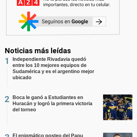
Noticias más leídas
Independiente Rivadavia quedó
entre los 10 mejores equipos de
Sudamérica y es el argentino mejor
ubicado
Boca le ganó a Estudiantes en
Huracán y logró la primera victoria
del torneo
El enigmático posteo del Papu