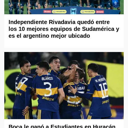
Independiente Rivadavia quedó entre
los 10 mejores equipos de Sudamérica y
es el argentino mejor ubicado
Boca le ganó a Estudiantes en Huracán