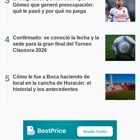
Gómez que generó preocupación:
qué le pasó y por qué no juega
Confirmado: se conoció la fecha y la
sede para la gran final del Torneo
Clausura 2026
Cómo le fue a Boca haciendo de
local en la cancha de Huracán: el
historial y los antecedentes