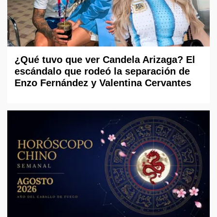
¿Qué tuvo que ver Candela Arizaga? El
escándalo que rodeó la separación de
Enzo Fernández y Valentina Cervantes