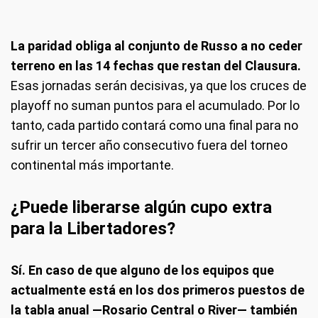
La paridad obliga al conjunto de Russo a no ceder
terreno en las 14 fechas que restan del Clausura.
Esas jornadas serán decisivas, ya que los cruces de
playoff no suman puntos para el acumulado. Por lo
tanto, cada partido contará como una final para no
sufrir un tercer año consecutivo fuera del torneo
continental más importante.
¿Puede liberarse algún cupo extra
para la Libertadores?
Sí. En caso de que alguno de los equipos que
actualmente está en los dos primeros puestos de
la tabla anual —Rosario Central o River— también