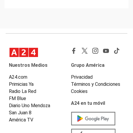
Nuestros Medios
Grupo América
A24.com
Privacidad
Primicias Ya
Términos y Condiciones
Radio La Red
Cookies
FM Blue
A24 en tu móvil
Diario Uno Mendoza
San Juan 8
América TV