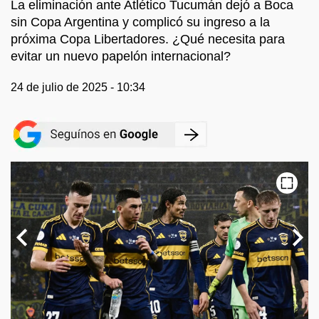
La eliminación ante Atlético Tucumán dejó a Boca
sin Copa Argentina y complicó su ingreso a la
próxima Copa Libertadores. ¿Qué necesita para
evitar un nuevo papelón internacional?
24 de julio de 2025 - 10:34