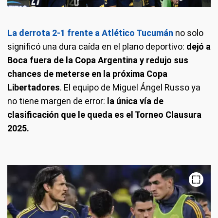
La derrota 2-1 frente a Atlético Tucumán
no solo
significó una dura caída en el plano deportivo:
dejó a
Boca fuera de la Copa Argentina y redujo sus
chances de meterse en la próxima Copa
Libertadores
. El equipo de Miguel Ángel Russo ya
no tiene margen de error:
la única vía de
clasificación que le queda es el Torneo Clausura
2025.