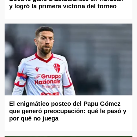
y logró la primera victoria del torneo
El enigmático posteo del Papu Gómez
que generó preocupación: qué le pasó y
por qué no juega