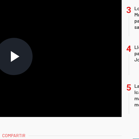
Lo
Mu
pa
sa
Ll
pa
J
La
Ic
ma
m
COMPARTIR