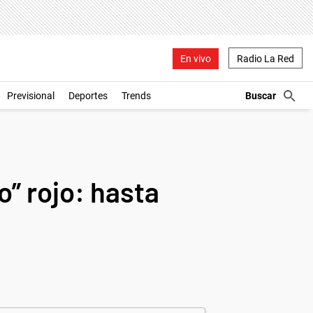
En vivo
Radio La Red
Previsional
Deportes
Trends
o” rojo: hasta