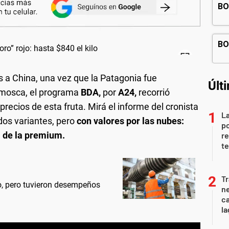
 a China, una vez que la Patagonia fue
Últ
 mosca, el programa
BDA,
por
A24,
recorrió
precios de esta fruta. Mirá el informe del cronista
La
dos variantes, pero
con valores por las nubes:
po
el de la premium.
re
te
Tr
io, pero tuvieron desempeños
ne
ca
la