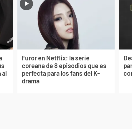
a
Furor en Netflix: la serie
De
us
coreana de 8 episodios que es
par
 al
perfecta para los fans del K-
co
drama