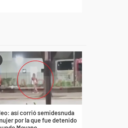
deo: así corrió semidesnuda
mujer por la que fue detenido
cundo Moyano