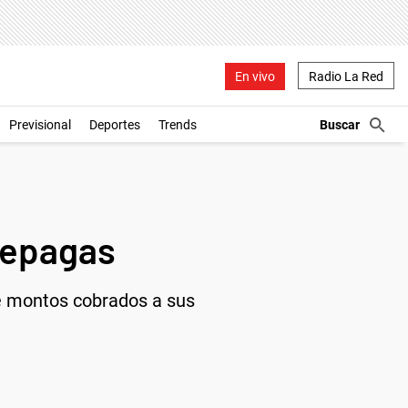
En vivo
Radio La Red
Previsional
Deportes
Trends
repagas
de montos cobrados a sus