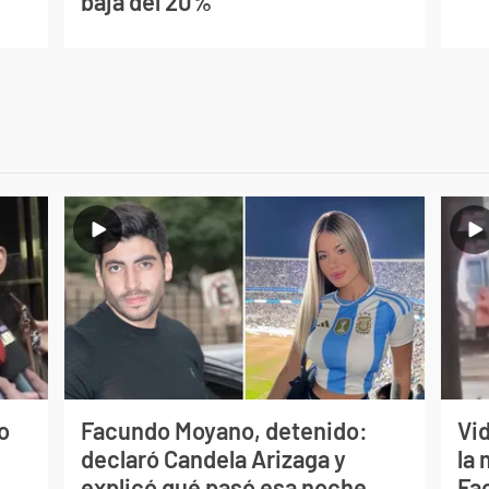
baja del 20%
o
Facundo Moyano, detenido:
Vi
declaró Candela Arizaga y
la 
explicó qué pasó esa noche
Fa