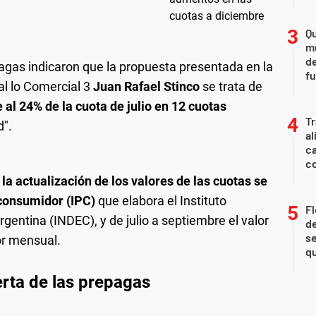
Qu
m
de
agas indicaron que la propuesta presentada en la
fu
al lo Comercial 3
Juan Rafael Stinco
se trata de
 al 24% de la cuota de julio en 12 cuotas
Tr
d".
al
ca
co
,
la actualización de los valores de las cuotas se
 consumidor (IPC)
que elabora el Instituto
Fl
gentina (INDEC), y de julio a septiembre el valor
de
se
or mensual.
qu
erta de las prepagas