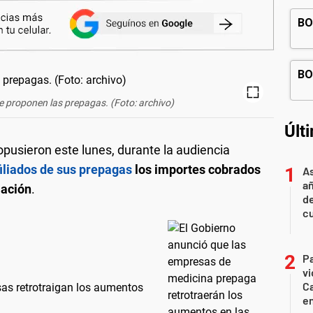
e proponen las prepagas. (Foto: archivo)
Últ
pusieron este lunes, durante la audiencia
filiados de sus prepagas
los importes cobrados
As
añ
lación
.
d
cu
Pa
v
Ca
as retrotraigan los aumentos
en