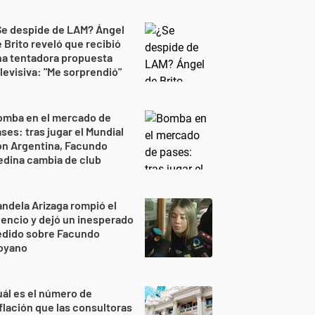
Se despide de LAM? Ángel
 Brito reveló que recibió
na tentadora propuesta
levisiva: "Me sorprendió"
omba en el mercado de
ses: tras jugar el Mundial
on Argentina, Facundo
dina cambia de club
ndela Arizaga rompió el
lencio y dejó un inesperado
edido sobre Facundo
oyano
ál es el número de
flación que las consultoras