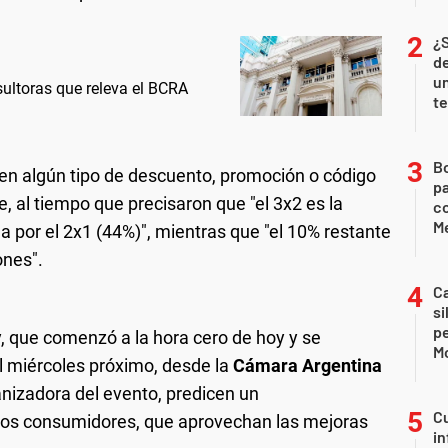
¿
de
u
sultoras que releva el BCRA
te
B
nen algún tipo de descuento, promoción o código
pa
, al tiempo que precisaron que "el 3x2 es la
c
Me
 por el 2x1 (44%)", mientras que "el 10% restante
ones".
Ca
si
p
, que comenzó a la hora cero de hoy y se
M
l miércoles próximo, desde la
Cámara Argentina
anizadora del evento, predicen un
Cu
los consumidores, que aprovechan las mejoras
in