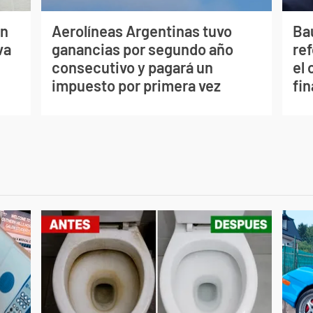
ón
Aerolíneas Argentinas tuvo
Bau
va
ganancias por segundo año
re
consecutivo y pagará un
el 
impuesto por primera vez
fi