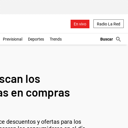
En vivo
Radio La Red
Previsional
Deportes
Trends
scan los
tas en compras
e descuentos y ofertas para los