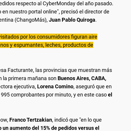
edidos respecto al CyberMonday del año pasado.
n nuestro portal online", precisó el director de
gentina (ChangoMás),
Juan Pablo Quiroga
.
isitados por los consumidores figuran aire
vinos y espumantes, leches, productos de
esa Facturante, las provincias que muestran más
n la primera mañana son
Buenos Aires, CABA,
ectora ejecutiva,
Lorena Comino
, aseguró que en
de 995 comprobantes por minuto, y en este caso
el
pnow,
Franco Tertzakian
, indicó que "en lo que
 un aumento del 15% de pedidos versus el