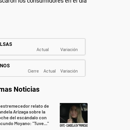
caron los consumidores en el día
imas Noticias
 estremecedor relato de
ndela Arizaga sobre la
oche del escándalo con
cundo Moyano: "Tuve..."