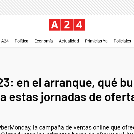
o A24
Política
Economía
Actualidad
Primicias Ya
Policiales
: en el arranque, qué bu
 estas jornadas de ofer
erMonday, la campaña de ventas online que ofrec