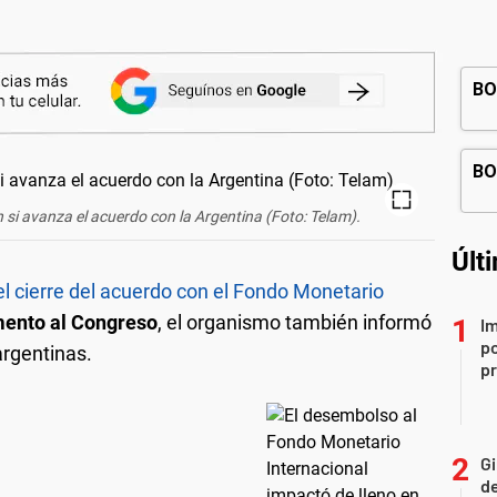
n si avanza el acuerdo con la Argentina (Foto: Telam).
Últ
el cierre del acuerdo con el Fondo Monetario
mento al Congreso
, el organismo también informó
Im
po
argentinas.
p
Gi
de