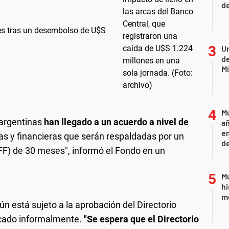
de
es tras un desembolso de U$S
Un
de
Mi
Mu
 argentinas
han llegado a un acuerdo a nivel de
añ
e
as y financieras que serán respaldadas por un
d
FF) de 30 meses", informó el Fondo en un
Mu
hi
mo
ún está sujeto a la aprobación del Directorio
icado informalmente.
"Se espera que el Directorio