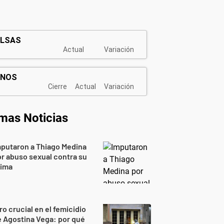
imas Noticias
putaron a Thiago Medina
r abuso sexual contra su
rima
ro crucial en el femicidio
 Agostina Vega: por qué