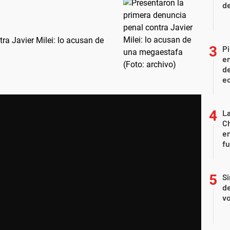
d
ra Javier Milei: lo acusan de
Pi
en
de
ec
La
Ch
en
f
Si
de
vo