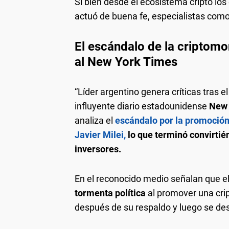
Si bien desde el ecosistema cripto los
actuó de buena fe, especialistas com
El escándalo de la criptom
al New York Times
“Líder argentino genera críticas tras e
influyente diario estadounidense
New 
analiza el
escándalo por la promoción
Javier Milei,
lo que terminó convirtié
inversores.
En el reconocido medio señalan que el
tormenta política
al promover una cri
después de su respaldo y luego se d