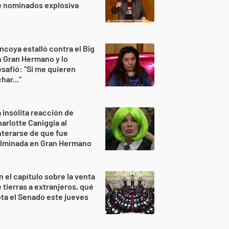
e nominados explosiva
ncoya estalló contra el Big
 Gran Hermano y lo
safió: "Si me quieren
har..."
 insólita reacción de
arlotte Caniggia al
terarse de que fue
ulminada en Gran Hermano
n el capítulo sobre la venta
 tierras a extranjeros, qué
ta el Senado este jueves