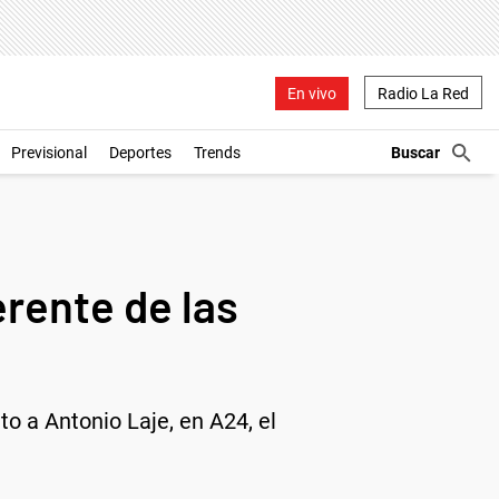
En vivo
Radio La Red
Previsional
Deportes
Trends
erente de las
o a Antonio Laje, en A24, el