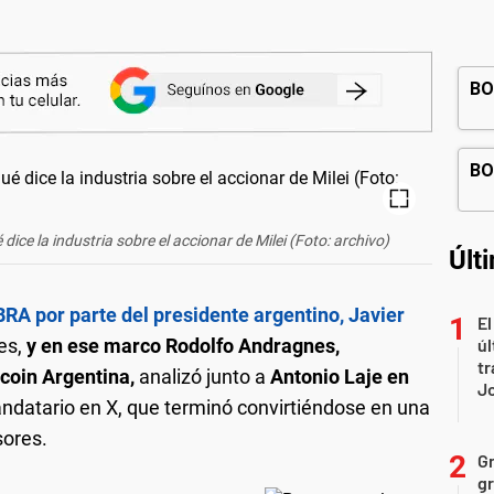
ce la industria sobre el accionar de Milei (Foto: archivo)
Últ
RA por parte del presidente argentino, Javier
El
es,
y en ese marco Rodolfo Andragnes,
úl
tr
coin Argentina,
analizó junto a
Antonio Laje en
J
andatario en X, que terminó convirtiéndose en una
sores.
Gr
gr