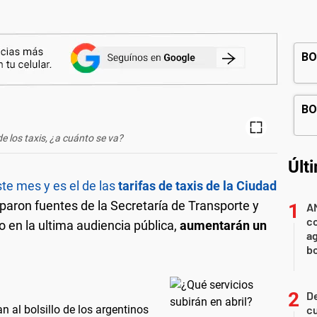
de los taxis, ¿a cuánto se va?
Últ
e mes y es el de las
tarifas de taxis de la Ciudad
paron fuentes de la Secretaría de Transporte y
A
co
 en la ultima audiencia pública,
aumentarán un
ag
b
De
n al bolsillo de los argentinos
cu