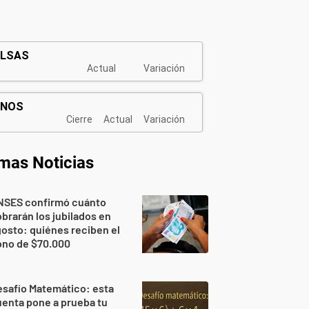
imas Noticias
NSES confirmó cuánto
brarán los jubilados en
osto: quiénes reciben el
ono de $70.000
safío Matemático: esta
enta pone a prueba tu