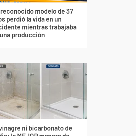
 reconocido modelo de 37
s perdió la vida en un
cidente mientras trabajaba
 una producción
vinagre ni bicarbonato de
dio: la MEJOR manera de