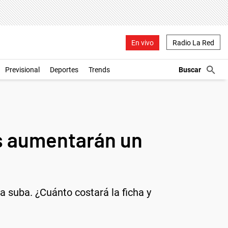
En vivo
Radio La Red
Previsional
Deportes
Trends
xis aumentarán un
a suba. ¿Cuánto costará la ficha y