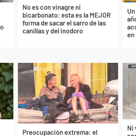
No es con vinagre ni
Un
bicarbonato: esta es la MEJOR
s
año
forma de sacar el sarro de las
vo
ac
canillas y del inodoro
en
Ni 
Preocupación extrema: el
so