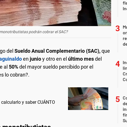
fl
In
Ma
onotributistas podrán cobrar el SAC?
or
re
d
ago del
Sueldo Anual Complementario (SAC),
que
aguinaldo
en
junio
y otro en el
último mes
del
In
e al
50%
del mayor sueldo percibido por el
li
Cr
s lo cobran?.
C
Co
calcularlo y saber CUÁNTO
de
in
fi
S