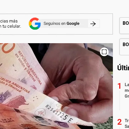
Últ
La
mo
Gr
Tr
S