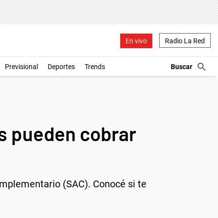
En vivo
Radio La Red
Previsional
Deportes
Trends
as pueden cobrar
omplementario (SAC). Conocé si te