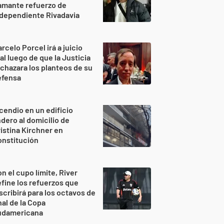
amante refuerzo de
dependiente Rivadavia
rcelo Porcel irá a juicio
al luego de que la Justicia
chazara los planteos de su
efensa
cendio en un edificio
ndero al domicilio de
istina Kirchner en
onstitución
n el cupo límite, River
fine los refuerzos que
scribirá para los octavos de
nal de la Copa
udamericana