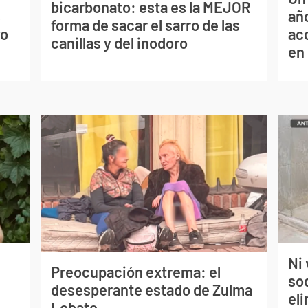
bicarbonato: esta es la MEJOR
s
año
forma de sacar el sarro de las
vo
ac
canillas y del inodoro
en
Ni 
Preocupación extrema: el
so
desesperante estado de Zulma
eli
Lobato