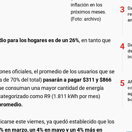
D
re
an
io para los hogares es de un 26%
, en tanto que
De
de
in
nes oficiales, el promedio de los usuarios que se
a de 70% del total)
pasarán a pagar $311 y $866
A
co
que consuman una mayor cantidad de energía
ag
o categorizado como R9 (1.811 kWh por mes)
b
promedio.
icarse este viernes, ya quedó establecido que los
% en marzo, un 4% en mayo y un 4% más en