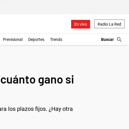
En vivo
Radio La Red
Previsional
Deportes
Trends
 cuánto gano si
ra los plazos fijos. ¿Hay otra