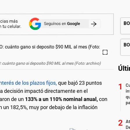
: cuánto gano si deposito $90 MIL al mes (Foto: archivo)
Últ
nterés de los plazos fijos,
que bajó 23 puntos
Cu
ta decisión impactó directamente en el
in
qu
saron de un
133% a un 110% nominal anual,
con
pa
n un 182,5%, muy por debajo de la inflación
At
De