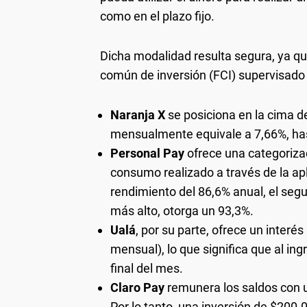
como en el plazo fijo.
Dicha modalidad resulta segura, ya qu
común de inversión (FCI) supervisado
Naranja X
se posiciona en la cima d
mensualmente equivale a 7,66%, has
Personal Pay
ofrece una categorizac
consumo realizado a través de la apl
rendimiento del 86,6% anual, el segun
más alto, otorga un 93,3%.
Ualá
, por su parte, ofrece un interé
mensual), lo que significa que al in
final del mes.
Claro Pay
remunera los saldos con u
Por lo tanto, una inversión de $200.