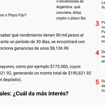
L
S
oin o Plazo Fijo?
P
to
Pa
 saber qué rendimiento tienen 90 mil pesos al
m
te
urante un período de 30 días, se encontrará con
orciona ganancias de unos $8,136.99.
D
re
an
 mayores, como por ejemplo $175.000, cuyos
821.92, generando un monto total de $190,821.92
el depósito).
De
de
in
tuales: ¿Cuál da más interés?