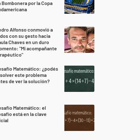
a Bombonera por la Copa
udamericana
edro Alfonso conmovió a
dos con su gesto hacia
ula Chaves en un duro
omento: "Mi acompañante
rapéutico"
esafío Matemático: ¿podés
solver este problema
tes de ver la solución?
safío Matemático: el
safío está en la clave
icial