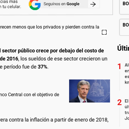
Últ
l
sector público
crece por debajo del costo de
 de 2016
, los sueldos de ese sector crecieron un
Al
e período fue de
37%
.
en
es
km
nco Central con el objetivo de
El
úl
tr
J
rrera contra la inflación a partir de enero de 2018,