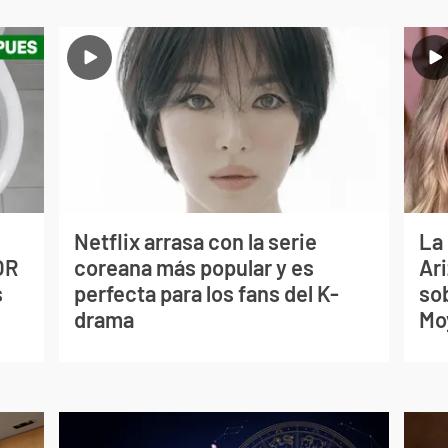
Netflix arrasa con la serie
La
OR
coreana más popular y es
Ari
s
perfecta para los fans del K-
so
drama
Mo