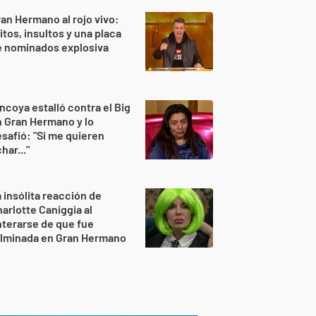
an Hermano al rojo vivo:
itos, insultos y una placa
e nominados explosiva
ncoya estalló contra el Big
 Gran Hermano y lo
safió: "Si me quieren
har..."
 insólita reacción de
arlotte Caniggia al
terarse de que fue
ulminada en Gran Hermano