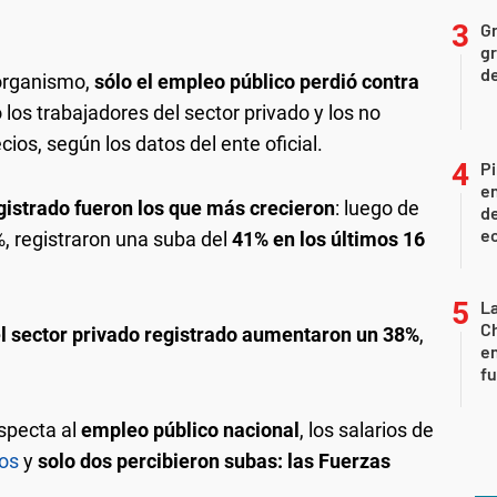
Gr
gr
d
 organismo,
sólo el empleo público perdió contra
 los trabajadores del sector privado y los no
ios, según los datos del ente oficial.
Pi
en
gistrado fueron los que más crecieron
: luego de
de
ec
, registraron una suba del
41% en los últimos 16
La
Ch
el sector privado registrado aumentaron un 38%
,
en
f
specta al
empleo público nacional
, los salarios de
dos
y
solo dos percibieron subas: las Fuerzas