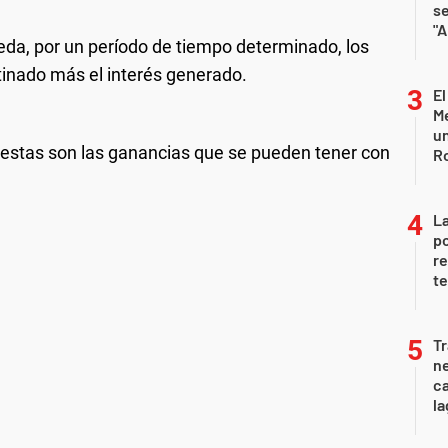
s
"A
eda, por un período de tiempo determinado, los
estinado más el interés generado.
El
Me
un
 estas son las ganancias que se pueden tener con
R
La
po
re
te
Tr
ne
ca
la