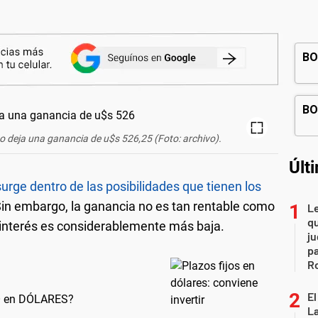
ño deja una ganancia de u$s 526,25 (Foto: archivo).
Últ
 surge dentro de las posibilidades que tienen los
Sin embargo, la ganancia no es tan rentable como
L
qu
 interés es considerablemente más baja.
ju
pa
R
El
JO en DÓLARES?
La