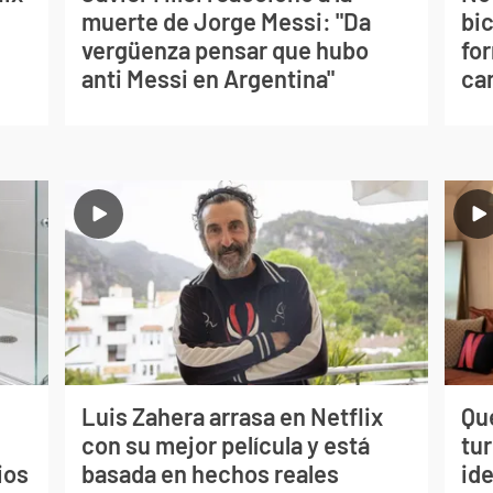
muerte de Jorge Messi: "Da
bi
vergüenza pensar que hubo
for
anti Messi en Argentina"
can
Luis Zahera arrasa en Netflix
Qué
con su mejor película y está
tu
ios
basada en hechos reales
ide