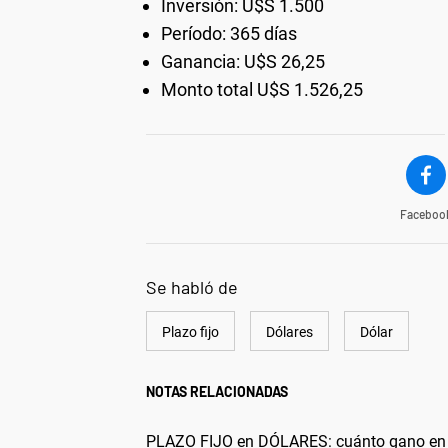
Inversión: U$S 1.500
Período: 365 días
Ganancia: U$S 26,25
Monto total U$S 1.526,25
Faceboo
Se habló de
Plazo fijo
Dólares
Dólar
NOTAS RELACIONADAS
PLAZO FIJO en DÓLARES: cuánto gano en u