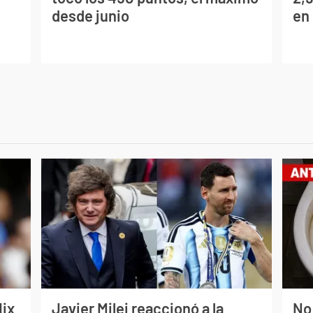
desde junio
en
lix
Javier Milei reaccionó a la
No