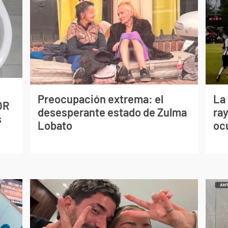
Preocupación extrema: el
La
OR
desesperante estado de Zulma
ray
s
Lobato
oc