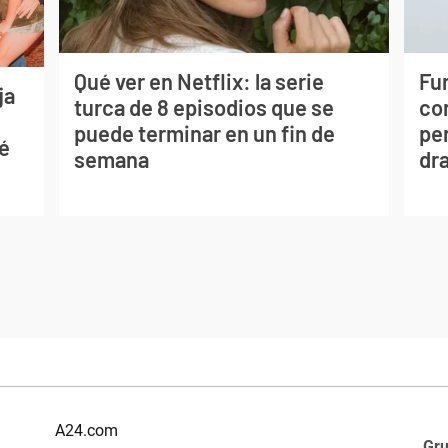
Qué ver en Netflix: la serie
Fur
ja
turca de 8 episodios que se
co
puede terminar en un fin de
per
sé
semana
dr
A24.com
Gr