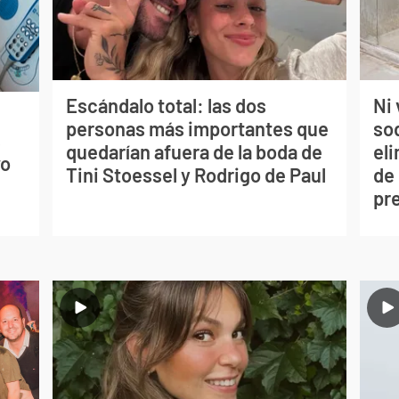
Escándalo total: las dos
Ni 
personas más importantes que
so
s
quedarían afuera de la boda de
eli
vo
Tini Stoessel y Rodrigo de Paul
de
pr