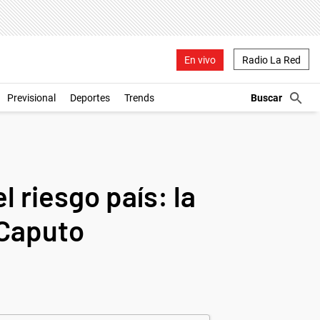
En vivo
Radio La Red
Previsional
Deportes
Trends
 riesgo país: la
 Caputo