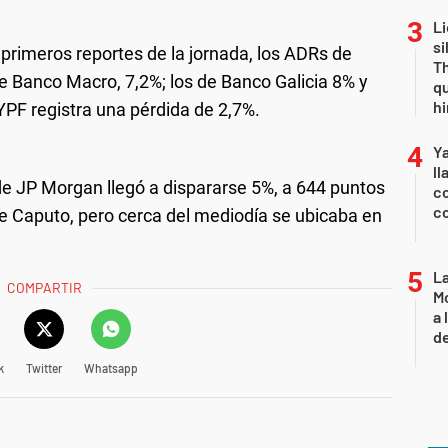
Li
si
primeros reportes de la jornada, los ADRs de
Th
e Banco Macro, 7,2%; los de Banco Galicia 8% y
qu
h
YPF registra una pérdida de 2,7%.
Y
ll
de JP Morgan llegó a dispararse 5%, a 644 puntos
co
co
de Caputo, pero cerca del mediodía se ubicaba en
L
COMPARTIR
Mo
a 
de
k
Twitter
Whatsapp