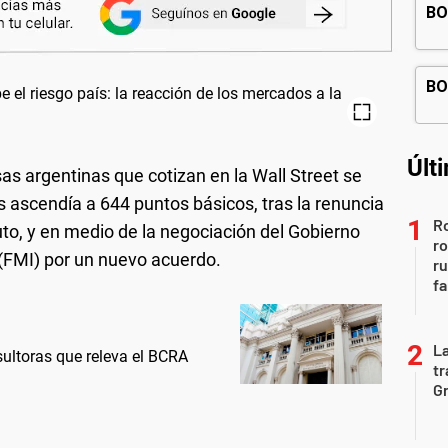
Últ
s argentinas que cotizan en la Wall Street se
s ascendía a 644 puntos básicos, tras la renuncia
Ro
puto, y en medio de la negociación del Gobierno
ro
 (FMI) por un nuevo acuerdo.
r
fa
La
sultoras que releva el BCRA
tr
Gr