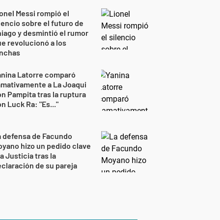
onel Messi rompió el
lencio sobre el futuro de
iago y desmintió el rumor
e revolucionó a los
inchas
anina Latorre comparó
amativamente a La Joaqui
n Pampita tras la ruptura
n Luck Ra: "Es..."
a defensa de Facundo
yano hizo un pedido clave
la Justicia tras la
claración de su pareja