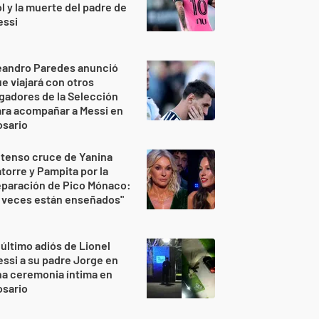
l y la muerte del padre de
essi
eandro Paredes anunció
e viajará con otros
gadores de la Selección
ra acompañar a Messi en
osario
 tenso cruce de Yanina
torre y Pampita por la
eparación de Pico Mónaco:
 veces están enseñados"
 último adiós de Lionel
ssi a su padre Jorge en
a ceremonia íntima en
osario