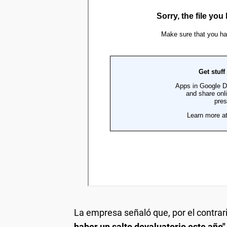
La empresa señaló que, por el contrar
haber un salto devaluatorio este año"