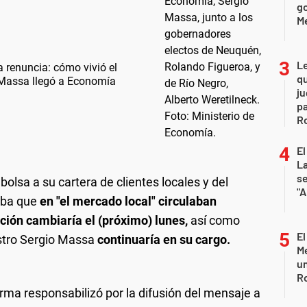
go
M
L
a renuncia: cómo vivió el
qu
 Massa llegó a Economía
ju
pa
R
El
La
s
bolsa a su cartera de clientes locales y del
"A
maba que
en "el mercado local" circulaban
ción cambiaría el (próximo) lunes,
así como
El
istro Sergio Massa
continuaría en su cargo.
Me
un
R
firma responsabilizó por la difusión del mensaje a