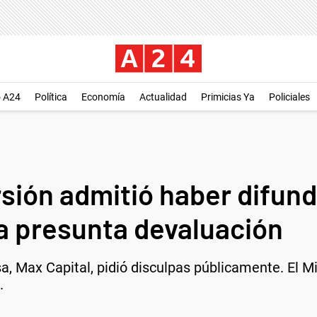
o A24
Política
Economía
Actualidad
Primicias Ya
Policiales
rsión admitió haber difun
a presunta devaluación
a, Max Capital, pidió disculpas públicamente. El M
.