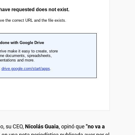
io, su CEO,
Nicolás Guaia
, opinó que
"no va a
, en una nota periodística publicada ayer por el