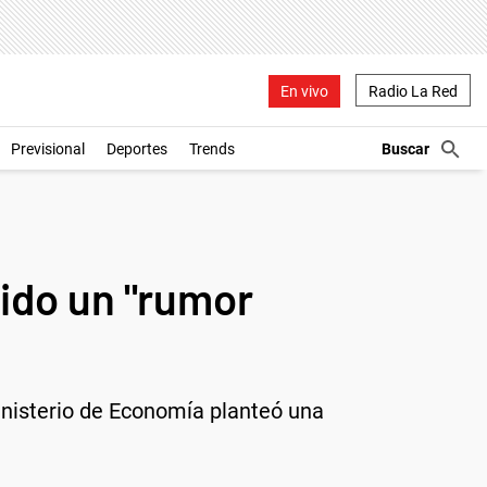
En vivo
Radio La Red
Previsional
Deportes
Trends
dido un "rumor
inisterio de Economía planteó una