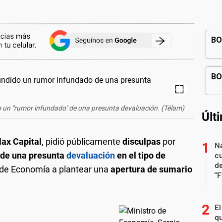
o un "rumor infundado" de una presunta devaluación. (Télam)
Últ
ax Capital
, pidió públicamente
disculpas
por
Na
 de una presunta
devaluación
en el tipo de
c
de
io de Economía a plantear una
apertura de sumario
"
El
qu