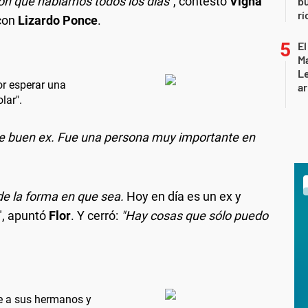
ón que hablamos todos los días"
, contestó
Vigna
b
rí
 con
Lizardo Ponce
.
El
Ma
L
or esperar una
ar
lar".
 re buen ex. Fue una persona muy importante en
de la forma en que sea.
Hoy en día es un ex y
", apuntó
Flor
. Y cerró:
"Hay cosas que sólo puedo
je a sus hermanos y