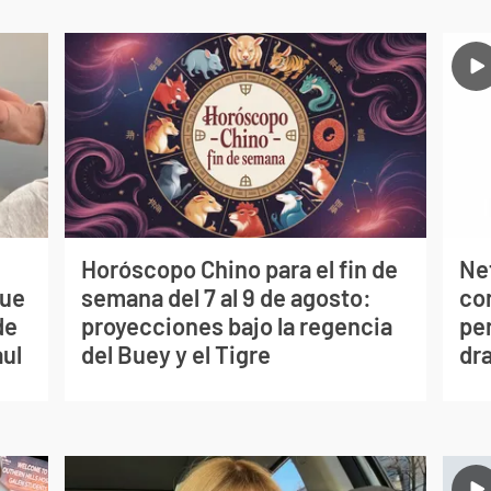
Horóscopo Chino para el fin de
Net
que
semana del 7 al 9 de agosto:
co
de
proyecciones bajo la regencia
per
aul
del Buey y el Tigre
dr