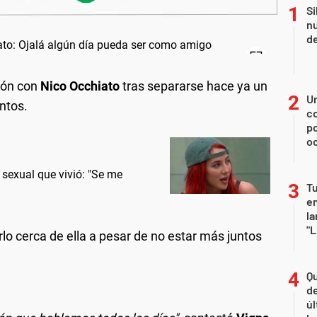
Si
nu
de
ción con
Nico Occhiato
tras separarse hace ya un
U
ntos.
co
p
o
 sexual que vivió: "Se me
Tu
en
la
"L
lo cerca de ella a pesar de no estar más juntos
Qu
de
úl