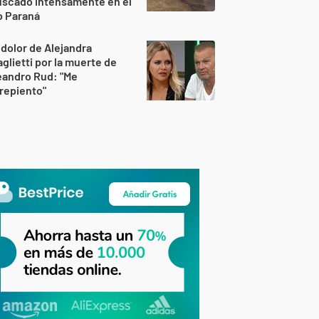
uscado intensamente en el
o Paraná
 dolor de Alejandra
glietti por la muerte de
eandro Rud: "Me
repiento"