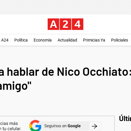
o A24
Política
Economía
Actualidad
Primicias Ya
Policiales
 a hablar de Nico Occhiato:
amigo"
Últ