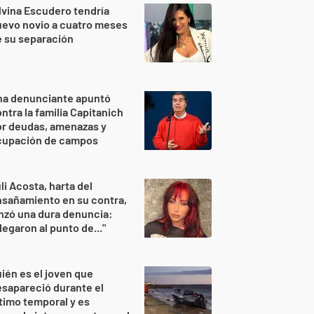
lvina Escudero tendría
evo novio a cuatro meses
 su separación
na denunciante apuntó
ntra la familia Capitanich
or deudas, amenazas y
cupación de campos
li Acosta, harta del
sañamiento en su contra,
nzó una dura denuncia:
legaron al punto de..."
ién es el joven que
sapareció durante el
timo temporal y es