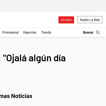
En vivo
Radio La Red
Previsional
Deportes
Trends
 "Ojalá algún día
imas Noticias