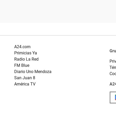
A24.com
Gr
Primicias Ya
Radio La Red
Pri
FM Blue
Tér
Diario Uno Mendoza
Coo
San Juan 8
América TV
A24