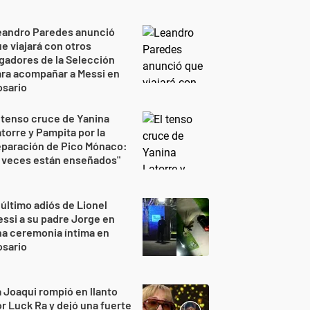
eandro Paredes anunció
e viajará con otros
gadores de la Selección
ra acompañar a Messi en
osario
 tenso cruce de Yanina
torre y Pampita por la
eparación de Pico Mónaco:
 veces están enseñados"
 último adiós de Lionel
ssi a su padre Jorge en
a ceremonia íntima en
osario
 Joaqui rompió en llanto
r Luck Ra y dejó una fuerte