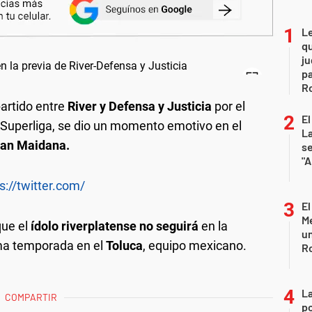
L
qu
ju
pa
R
artido entre
River y Defensa y Justicia
por el
El
a Superliga, se dio un momento emotivo en el
La
an Maidana.
s
"A
s://twitter.com/
El
Me
que el
ídolo riverplatense no seguirá
en la
un
ima temporada en el
Toluca
, equipo mexicano.
R
La
COMPARTIR
po