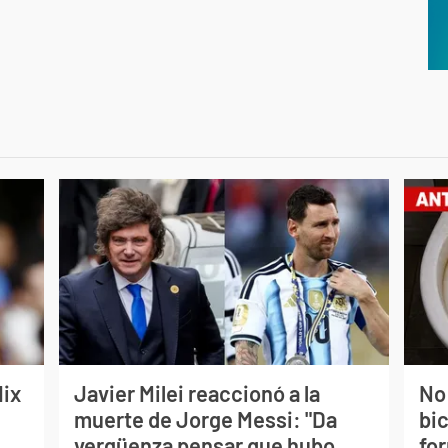
lix
Javier Milei reaccionó a la
No
muerte de Jorge Messi: "Da
bi
vergüenza pensar que hubo
for