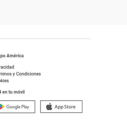
upo América
vacidad
minos y Condiciones
kies
 en tu móvil