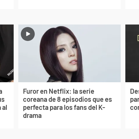
a
Furor en Netflix: la serie
De
us
coreana de 8 episodios que es
par
 al
perfecta para los fans del K-
co
drama