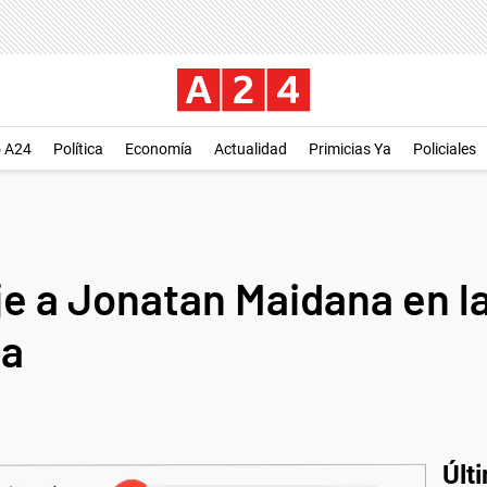
o A24
Política
Economía
Actualidad
Primicias Ya
Policiales
 a Jonatan Maidana en la 
ia
Últ