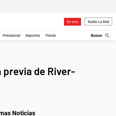
En vivo
Radio La Red
Previsional
Deportes
Trends
previa de River-
imas Noticias