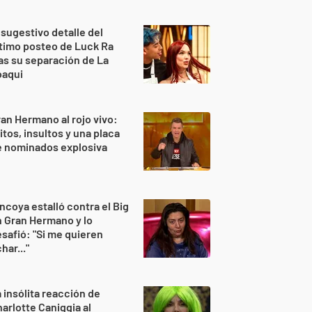
 sugestivo detalle del
timo posteo de Luck Ra
as su separación de La
oaqui
an Hermano al rojo vivo:
itos, insultos y una placa
e nominados explosiva
ncoya estalló contra el Big
 Gran Hermano y lo
safió: "Si me quieren
har..."
 insólita reacción de
arlotte Caniggia al