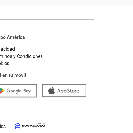
upo América
vacidad
minos y Condiciones
kies
 en tu móvil