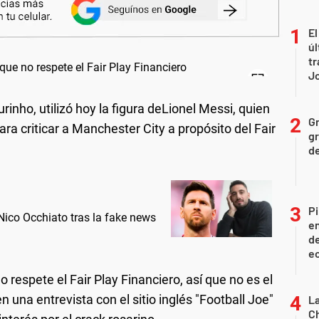
El
úl
tr
J
nho, utilizó hoy la figura deLionel Messi, quien
Gr
ra criticar a Manchester City a propósito del Fair
gr
d
Pi
ico Occhiato tras la fake news
en
de
ec
 respete el Fair Play Financiero, así que no es el
 una entrevista con el sitio inglés "Football Joe"
La
Ch