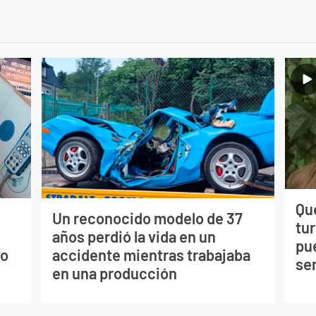
Qué
Un reconocido modelo de 37
tu
s
años perdió la vida en un
pu
vo
accidente mientras trabajaba
se
en una producción