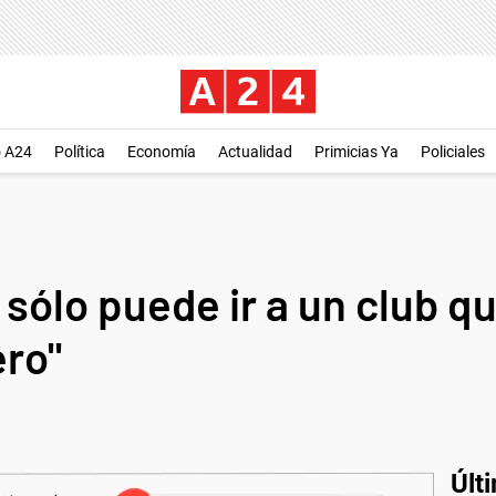
o A24
Política
Economía
Actualidad
Primicias Ya
Policiales
sólo puede ir a un club q
ero"
Últ