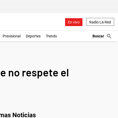
En vivo
Radio La Red
Previsional
Deportes
Trends
ue no respete el
imas Noticias