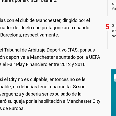
nterés por el crack rosarino.
en
f
as con el club de Manchester, dirigido por el
Si
imador del duelo que protagonizaron cuando
de
 Barcelona, respectivamente.
vo
el Tribunal de Arbitraje Deportivo (TAS, por sus
ción deportiva a Manchester apuntado por la UEFA
e el Fair Play Financiero entre 2012 y 2016.
 el City no es culpable, entonces no se le
lpable, no deberías tener una multa. Si son
 vergüenza y debería ser expulsado de la
teró su queja por la habilitación a Manchester City
s de Europa.