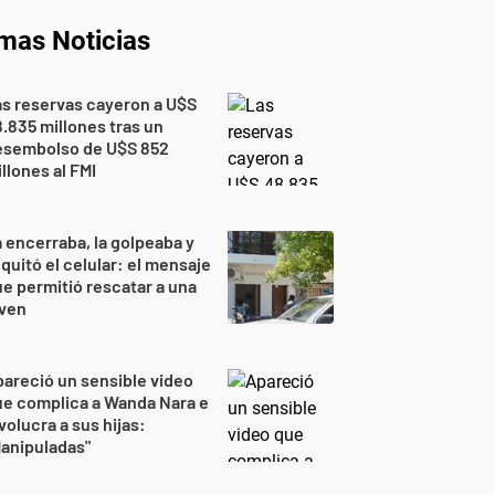
imas Noticias
s reservas cayeron a U$S
.835 millones tras un
esembolso de U$S 852
llones al FMI
 encerraba, la golpeaba y
 quitó el celular: el mensaje
e permitió rescatar a una
oven
areció un sensible video
e complica a Wanda Nara e
volucra a sus hijas:
anipuladas"