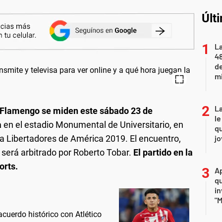
Últ
La
48
d
mi
La
 Flamengo se miden este sábado 23 de
le
a
en el estadio Monumental de Universitario, en
qu
opa Libertadores de América 2019. El encuentro,
j
será arbitrado por Roberto Tobar.
El partido en la
orts.
Ap
qu
in
"M
acuerdo histórico con Atlético