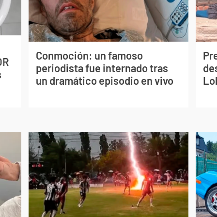
Conmoción: un famoso
Pr
OR
periodista fue internado tras
de
s
un dramático episodio en vivo
Lo