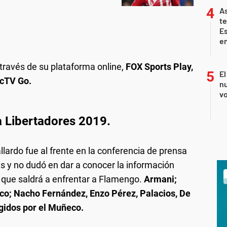
As
te
E
en
 través de su plataforma online,
FOX Sports Play,
El
ecTV Go.
nu
vo
a Libertadores 2019.
llardo fue al frente en la conferencia de prensa
res y no dudó en dar a conocer la información
 que saldrá a enfrentar a Flamengo.
Armani;
sco; Nacho Fernández, Enzo Pérez, Palacios, De
egidos por el Muñeco.