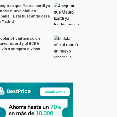
eguran que Mauro Icardi ya
ndría nuevo club en
spaña: "Está buscando casa
 Madrid"
 dólar oficial marcó un
evo récord y el BCRA
lvió a comprar divisas