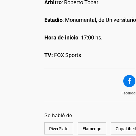
Árbitro
: Roberto Tobar.
Estadio
: Monumental, de Universitario
Hora de inicio
: 17:00 hs.
TV:
FOX Sports
Faceboo
Se habló de
RiverPlate
Flamengo
CopaLiber