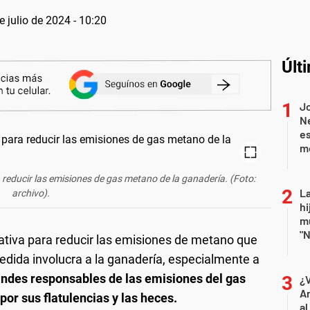
e julio de 2024 - 10:20
Últ
J
Ne
es
m
educir las emisiones de gas metano de la ganadería. (Foto:
La
archivo).
hi
mu
"N
ativa para reducir las emisiones de metano que
dida involucra a la ganadería, especialmente a
ndes responsables de las emisiones del gas
¿
An
or sus flatulencias y las heces.
al