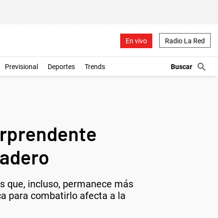
En vivo
Radio La Red
Previsional
Deportes
Trends
sorprendente
nadero
s que, incluso, permanece más
a para combatirlo afecta a la