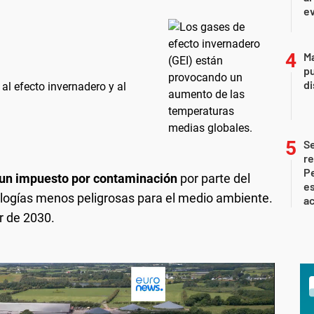
ev
Ma
pu
d
al efecto invernadero y al
S
re
Pe
 un impuesto por contaminación
por parte del
es
logías menos peligrosas para el medio ambiente.
ac
r de 2030.