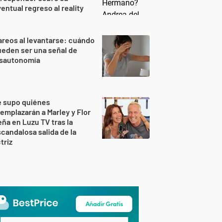
entual regreso al reality
reos al levantarse: cuándo
eden ser una señal de
isautonomía
e supo quiénes
emplazarán a Marley y Flor
ña en Luzu TV tras la
candalosa salida de la
triz