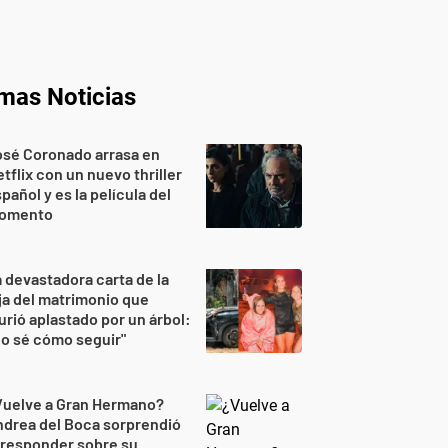
imas Noticias
osé Coronado arrasa en
tflix con un nuevo thriller
pañol y es la película del
omento
 devastadora carta de la
ja del matrimonio que
rió aplastado por un árbol:
o sé cómo seguir"
Vuelve a Gran Hermano?
drea del Boca sorprendió
 responder sobre su