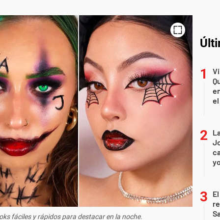
Últ
Vi
Qu
en
el
La
Jo
ca
yo
El
r
Sa
oks fáciles y rápidos para destacar en la noche.