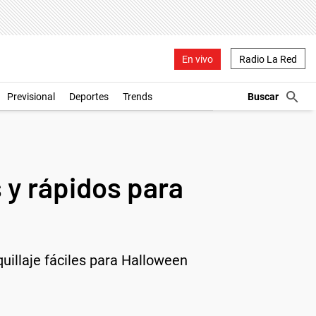
En vivo
Radio La Red
Previsional
Deportes
Trends
s y rápidos para
uillaje fáciles para Halloween