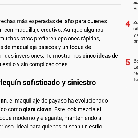
a
Bu
 fechas más esperadas del año para quienes
Zu
si
ar con maquillaje creativo. Aunque algunos
y 
 muchos otros prefieren opciones rápidas,
p
s de maquillaje básicos y un toque de
grandes inversiones. Te mostramos
cinco ideas de
B
estilo y sin complicaciones.
La
re
fu
lequín sofisticado y siniestro
inn
, el maquillaje de payaso ha evolucionado
ocido como
glam clown
. Este look mezcla el
toque moderno y elegante, manteniendo al
rioso. Ideal para quienes buscan un estilo