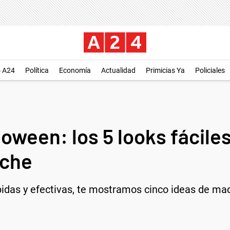
o A24
Política
Economía
Actualidad
Primicias Ya
Policiales
loween: los 5 looks fácile
oche
idas y efectivas, te mostramos cinco ideas de maq