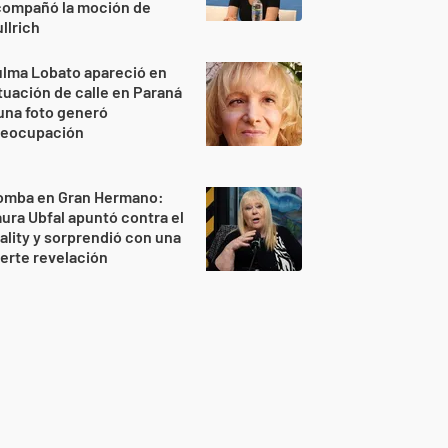
compañó la moción de
llrich
lma Lobato apareció en
tuación de calle en Paraná
una foto generó
reocupación
omba en Gran Hermano:
ura Ubfal apuntó contra el
ality y sorprendió con una
erte revelación