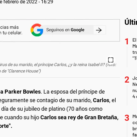
e febrero de 2022 - 16:29
Últ
El
Ma
tr
"T
s de su marido, el príncipe Carlos, ¿y la reina Isabel II? (foto:
 de "Clarence House")
Jo
Ne
nu
la Parker Bowles
. La esposa del príncipe de
4 
Seguramente se contagio de su marido,
Carlos
, el
l día de su jubileo de platino (70 años como
Mu
e cuando su hijo
Carlos sea rey de Gran Bretaña,
c
rte".
br
fa