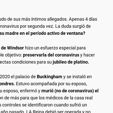
ludo de sus más íntimos allegados. Apenas 4 días
oronavirus por segunda vez. La duda surgió de
su madre en el período activo de ventana?
 de Windsor
hizo un esfuerzo especial para
le objetivo:
preservarla del coronavirus
y hacer
fectas condiciones para su
jubileo de platino.
 2020 el palacio de
Buckingham
y se instaló en
ondres.
Estuvo acompañada por su esposo,
u esposo, enfermó y
murió (no de coronavirus) el
n de más para que los médicos de la casa real
s controles se identificaron cuando sufrió un
 año pasado. LA Reina debió ser operada y no