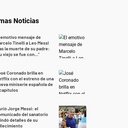
imas Noticias
 emotivo mensaje de
rcelo Tinelli a Leo Messi
as la muerte de su padre:
u viejo se fue con..."
sé Coronado brilla en
tflix con el estreno de una
eva miniserie española de
capítulos
rió Jorge Messi: el
omunicado del sanatorio
indó detalles de su
llecimiento