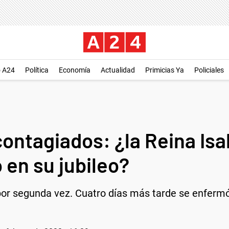
o A24
Política
Economía
Actualidad
Primicias Ya
Policiales
contagiados: ¿la Reina Isa
 en su jubileo?
por segunda vez. Cuatro días más tarde se enfermó