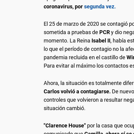
coronavirus, por
segunda vez.
El 25 de marzo de 2020 se contagió 
sometida a pruebas de
PCR
y dio nega
momento. La Reina
Isabel II
, había es
lo que el período de contagio no la af
pandemia recluida en el castillo de
Wi
Para evitar al máximo los contactos e
Ahora, la situación es totalmente difer
Carlos volvió a contagiarse.
De nuevo
controles que volvieron a resultar nega
situación cambió.
"Clarence House"
por la casa que ocu
comunicado que
Camilla, ahora sí se