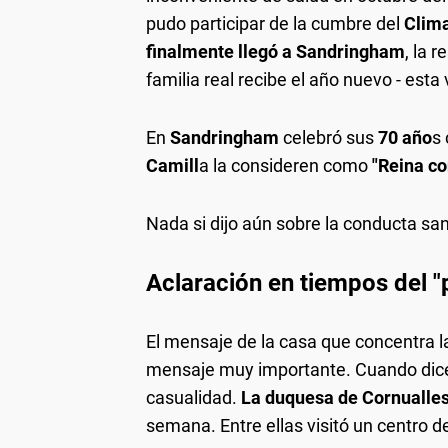
pudo participar de la cumbre del
Clima
finalmente llegó a Sandringham
, la 
familia real recibe el año nuevo - esta
En
Sandringham
celebró sus
70 año
s
Camill
a la consideren como
"Reina co
Nada si dijo aún sobre la conducta san
Aclaración en tiempos del "
El mensaje de la casa que concentra l
mensaje muy importante. Cuando dice "
casualidad.
La duquesa de Cornualle
semana. Entre ellas visitó un centro d