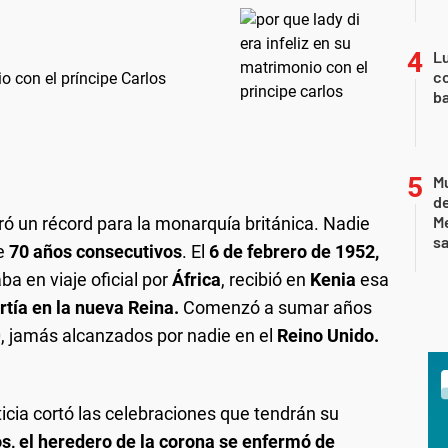
Lu
co
o con el príncipe Carlos
ba
Mu
de
M
ró un récord para la monarquía británica. Nadie
sa
te
70 años consecutivos
. El
6 de febrero de 1952,
a en viaje oficial por
África
, recibió en
Kenia
esa
rtía en la nueva Reina.
Comenzó a sumar años
, jamás alcanzados por nadie en el
Reino Unido.
icia cortó las celebraciones que tendrán su
s, el heredero de la corona se enfermó de