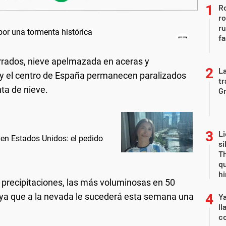
Ro
ro
r
fa
rrados, nieve apelmazada en aceras y
La
 y el centro de España permanecen paralizados
tr
ta de nieve.
Gr
Li
 en Estados Unidos: el pedido
si
Th
qu
h
 precipitaciones, las más voluminosas en 50
o, ya que a la nevada le sucederá esta semana una
Y
ll
co