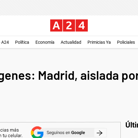
o A24
Política
Economía
Actualidad
Primicias Ya
Policiales
enes: Madrid, aislada po
Últ