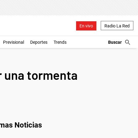
En vivo
Radio La Red
Previsional
Deportes
Trends
r una tormenta
imas Noticias