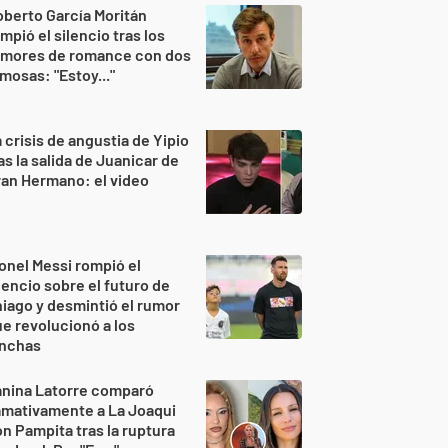
berto García Moritán
mpió el silencio tras los
umores de romance con dos
mosas: "Estoy..."
 crisis de angustia de Yipio
as la salida de Juanicar de
an Hermano: el video
onel Messi rompió el
lencio sobre el futuro de
iago y desmintió el rumor
e revolucionó a los
inchas
anina Latorre comparó
amativamente a La Joaqui
n Pampita tras la ruptura