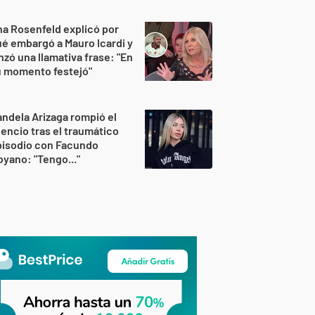
a Rosenfeld explicó por
é embargó a Mauro Icardi y
nzó una llamativa frase: "En
u momento festejó"
ndela Arizaga rompió el
lencio tras el traumático
pisodio con Facundo
yano: "Tengo..."