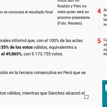
An
 se conocerá el resultado final
qu
la
s
Ca
orales informó que, con el 100% de las actas
si
135% de los votos
válidos, equivalentes a
e
 el 49,865%
, con 9.173.755 votos.
Mo
ección en la tercera consecutiva en Perú que se