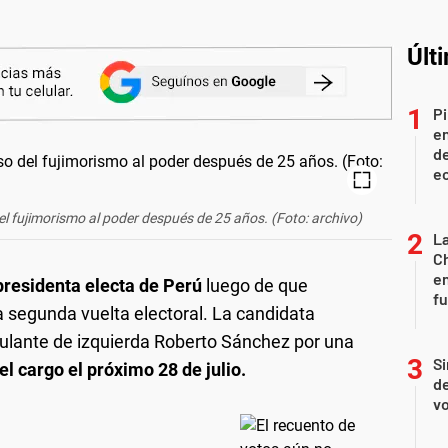
Últ
Pi
en
de
ec
del fujimorismo al poder después de 25 años. (Foto: archivo)
La
Ch
en
presidenta electa de Perú
luego de que
f
la segunda vuelta electoral. La candidata
ulante de izquierda Roberto Sánchez por una
Si
l cargo el próximo 28 de julio.
de
vo