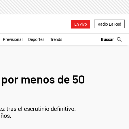
En vivo
Radio La Red
Previsional
Deportes
Trends
ú por menos de 50
ras el escrutinio definitivo.
años.