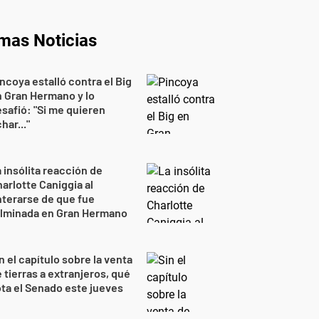
imas Noticias
ncoya estalló contra el Big
 Gran Hermano y lo
safió: "Si me quieren
har..."
 insólita reacción de
arlotte Caniggia al
terarse de que fue
ulminada en Gran Hermano
n el capítulo sobre la venta
 tierras a extranjeros, qué
ta el Senado este jueves