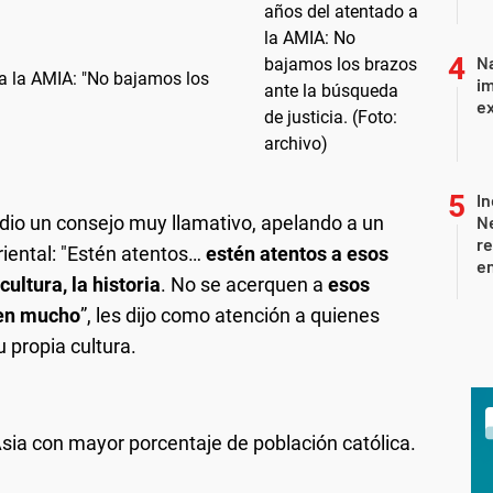
Na
 a la AMIA: "No bajamos los
im
ex
In
 dio un consejo muy llamativo, apelando a un
Ne
re
riental: "Estén atentos…
estén atentos a esos
en
ultura, la historia
. No se acerquen a
esos
den mucho
”, les dijo como atención a quienes
 propia cultura.
Asia con mayor porcentaje de población católica.