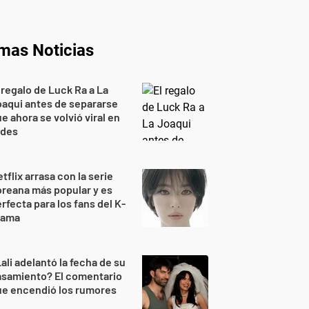
imas Noticias
 regalo de Luck Ra a La
aqui antes de separarse
e ahora se volvió viral en
edes
tflix arrasa con la serie
reana más popular y es
rfecta para los fans del K-
rama
ali adelantó la fecha de su
asamiento? El comentario
ue encendió los rumores