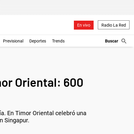
En vivo
Radio La Red
Previsional
Deportes
Trends
or Oriental: 600
ía. En Timor Oriental celebró una
en Singapur.