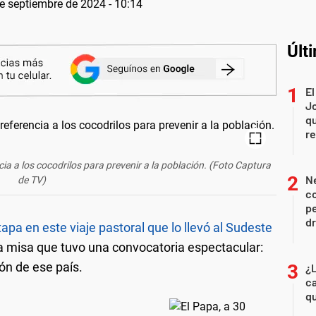
e septiembre de 2024 - 10:14
Últ
El
Jo
qu
r
cia a los cocodrilos para prevenir a la población. (Foto Captura
Ne
de TV)
co
pe
d
tapa en este viaje pastoral que lo llevó al Sudeste
na misa que tuvo una convocatoria espectacular:
ón de ese país.
¿L
c
q