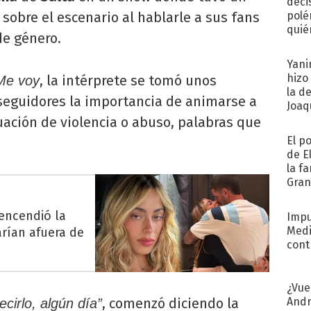
deci
bre el escenario al hablarle a sus fans
polé
quié
de género.
afue
Yani
hizo
, la intérprete se tomó unos
Me voy
la d
seguidores la importancia de animarse a
Joaqu
uación de violencia o abuso, palabras que
El p
de E
la f
Gra
desa
 encendió la
Impu
Medi
arían afuera de
cont
¿Vue
Andr
, comenzó diciendo la
cirlo, algún día”