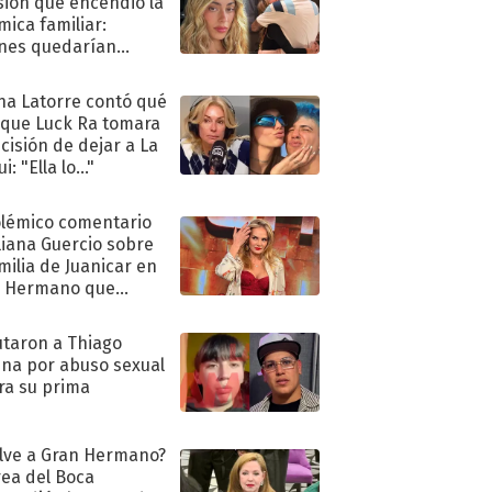
sión que encendió la
mica familiar:
nes quedarían
ra de su boda
na Latorre contó qué
 que Luck Ra tomara
ecisión de dejar a La
i: "Ella lo..."
olémico comentario
liana Guercio sobre
amilia de Juanicar en
n Hermano que
tó la furia en redes
taron a Thiago
na por abuso sexual
ra su prima
lve a Gran Hermano?
ea del Boca