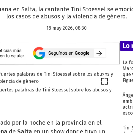
ana en Salta, la cantante Tini Stoessel se emocio
los casos de abusos y la violencia de género.
18 may 2026, 08:30
Lo 
La f
Marc
que 
Figu
ertes palabras de Tini Stoessel sobre los abusos y
Ánge
emba
actr
esco
ado por la noche en la provincia en el
Tini
ena
de
Salta
en un show donde tuvo un