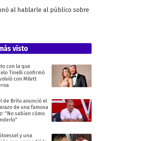
nó al hablarle al público sobre
más visto
oto con la que
elo Tinelli confirmó
volvió con Milett
eroa
l de Brito anunció el
razo de una famosa
iz: "No sabían cómo
nderlo"
 Stoessel y una