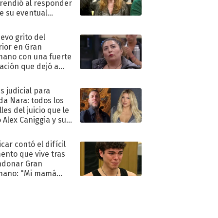
rendió al responder
e su eventual
eso al reality
uevo grito del
rior en Gran
ano con una fuerte
ación que dejó a
oya en shock:
idora"
s judicial para
a Nara: todos los
les del juicio que le
 Alex Caniggia y sus
imos pasos
car contó el difícil
nto que vive tras
ndonar Gran
mano: "Mi mamá
ió..."