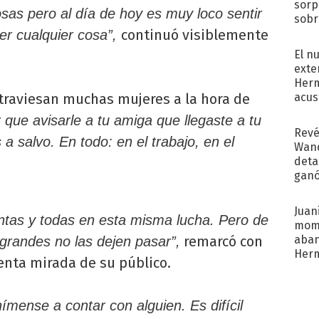
sorp
sas pero al día de hoy es muy loco sentir
sobr
regr
continuó visiblemente
er cualquier cosa”,
El n
exte
Herm
acus
atraviesan muchas mujeres a la hora de
Pinc
 que avisarle a tu amiga que llegaste a tu
"Tra
Revé
a salvo. En todo: en el trabajo, en el
Wand
detal
ganó
próx
Juani
ntas y todas en esta misma lucha. Pero de
mome
aba
remarcó con
grandes no las dejen pasar”,
Her
enta mirada de su público.
recib
ímense a contar con alguien. Es difícil